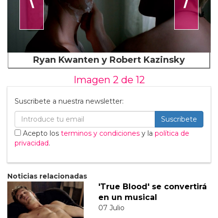
Ryan Kwanten y Robert Kazinsky
Imagen 2 de
12
Suscribete a nuestra newsletter:
Suscribete
Acepto los
terminos y condiciones
y la
política de
privacidad
.
Noticias relacionadas
'True Blood' se convertirá
en un musical
07 Julio