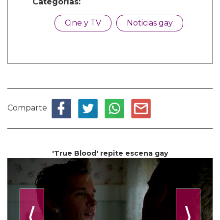
Categorías:
Cine y TV
Noticias gay
Comparte
'True Blood' repite escena gay
⟨
⟩