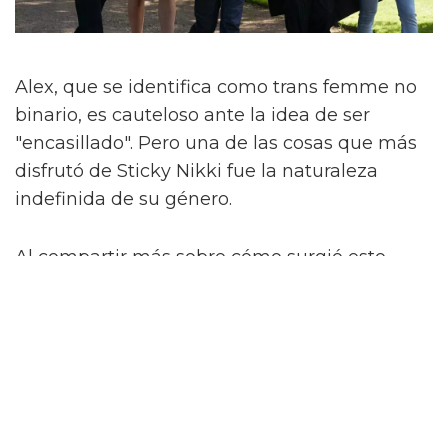
Alex, que se identifica como trans femme no
binario, es cauteloso ante la idea de ser
"encasillado". Pero una de las cosas que más
disfrutó de Sticky Nikki fue la naturaleza
indefinida de su género.
Al compartir más sobre cómo surgió esto,
dicen que hubo una conversación sobre si se
debería mencionar explícitamente el género
de Nikki. No lo es.
"Si la gente asume que es trans o no binaria,
¿qué importa? ¿Y qué? Eso es lo que amo de