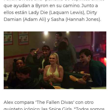
que ayudan a Byron en su camino. Junto a
ellos están Lady Die (Laquarn Lewis), Dirty
Damian (Adam Ali) y Sasha (Hannah Jones).
Alex compara 'The Fallen Divas' con otro
quinteto icónico: las Spice Girls. "Todos somos