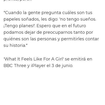
Alex, que se identifica como trans femme no
binario, es cauteloso ante la idea de ser
"encasillado". Pero una de las cosas que más
disfrutó de Sticky Nikki fue la naturaleza
indefinida de su género.
Al compartir más sobre cómo surgió esto,
dicen que hubo una conversación sobre si se
debería mencionar explícitamente el género
de Nikki. No lo es.
"Si la gente asume que es trans o no binaria,
¿qué importa? ¿Y qué? Eso es lo que amo de