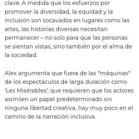
Fallen Divas', una "pandilla de espíritus afines"
que ayudan a Byron en su camino. Junto a
ellos están Lady Die (Laquarn Lewis), Dirty
Damian (Adam Ali) y Sasha (Hannah Jones).
Alex compara 'The Fallen Divas' con otro