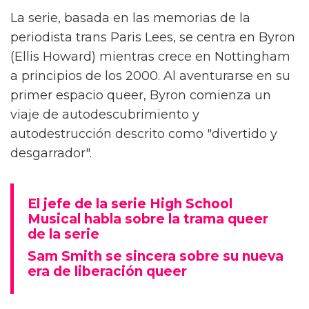
Alex Thomas-Smith está feliz de poder
conversar con la gente sobre 'What It Feels
Like For A Girl', el nuevo drama de
crecimiento de la BBC. "Pero primero tienes
que haberlo visto", aclara el actor.
La serie, basada en las memorias de la
periodista trans Paris Lees, se centra en Byron
(Ellis Howard) mientras crece en Nottingham
a principios de los 2000. Al aventurarse en su
primer espacio queer, Byron comienza un
viaje de autodescubrimiento y
autodestrucción descrito como "divertido y