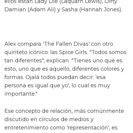
Alex, conocido por sus papeles en el escenario
en 'And Juliet' y 'Dear Evan Hansen', describe
el programa como "una historia caótica pero
verdadera de hermandad, feminidad y crecer
como queer".
Hacen una interesante distinción de que "no
es nada como lo que he visto" respecto a la
televisión británica. Al ser preguntado sobre
cómo se relaciona con algo como 'Pose', Alex
concede que es un buen punto de referencia.
"Imagina 'Pose' mezclado con 'Skins'" – una
idea salvaje. "¿Quién no querría ver eso?"
Alex interpreta a Sticky Nikki, uno de 'The