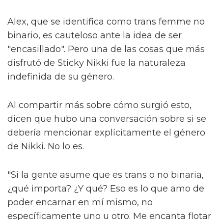
quinteto icónico: las Spice Girls. "Todos somos
tan diferentes", explican. "Tienes uno que es
esto, uno que es aquello, diferentes colores y
formas. Ojalá todos puedan decir: 'esa
persona es igual que yo', lo cual es muy
importante."
Ese concepto de relación, más comúnmente
discutido en círculos de medios y
entretenimiento como 'representación', es
clave. A medida que los esfuerzos por
promover la diversidad, la equidad y la
inclusión son socavados en lugares como las
artes, las historias diversas necesitan
permanecer – no solo para que las personas
se sientan vistas, sino también por el alma de