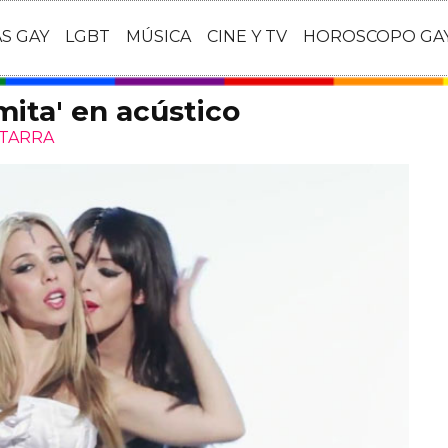
AS GAY
LGBT
MÚSICA
CINE Y TV
HOROSCOPO GA
mita' en acústico
ITARRA