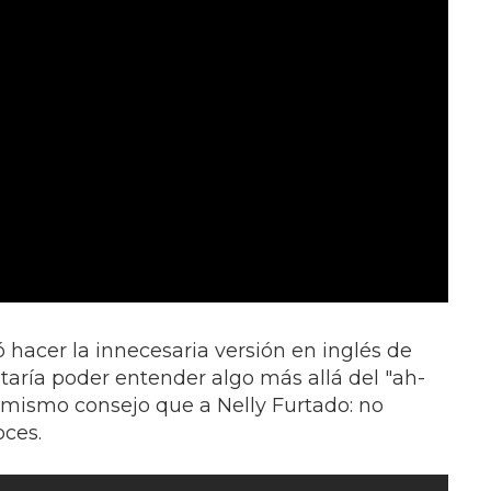
hacer la innecesaria versión en inglés de
taría poder entender algo más allá del "ah-
l mismo consejo que a Nelly Furtado: no
ces.