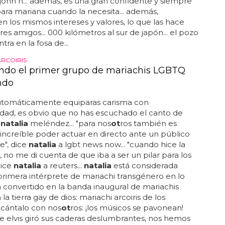
 john h... además, es una gran confidente y siempre
para mariana cuando la necesita... además,
 los mismos intereses y valores, lo que las hace
es amigos... 000 kilómetros al sur de japón... el pozo
ra en la fosa de...
ARCOIRIS
ndo el primer grupo de mariachis LGBTQ
ndo
automáticamente equiparas carisma con
dad, es obvio que no has escuchado el canto de
e
natalia
meléndez... "para nos
ot
ros también es
increíble poder actuar en directo ante un público
e", dice
natalia
a lgbt news now... "cuando hice la
n, no me di cuenta de que iba a ser un pilar para los
dice
natalia
a reuters...
natalia
está considerada
rimera intérprete de mariachi transgénero en lo
 convertido en la banda inaugural de mariachis
la tierra gay de dios: mariachi arcoiris de los
. cántalo con nos
ot
ros: ¡los músicos se pavonean!
 elvis giró sus caderas deslumbrantes, nos hemos