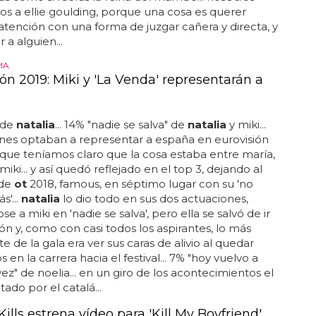
s a ellie goulding, porque una cosa es querer
 atención con una forma de juzgar cañera y directa, y
r a alguien...
MA
ón 2019: Miki y 'La Venda' representarán a
" de
natalia
... 14% "nadie se salva" de
natalia
y miki...
nes optaban a representar a españa en eurovisión
que teníamos claro que la cosa estaba entre maría,
miki... y así quedó reflejado en el top 3, dejando al
 de
ot
2018, famous, en séptimo lugar con su 'no
'...
natalia
lo dio todo en sus dos actuaciones,
e a miki en 'nadie se salva', pero ella se salvó de ir
ión y, como con casi todos los aspirantes, lo más
e de la gala era ver sus caras de alivio al quedar
 en la carrera hacia el festival... 7% "hoy vuelvo a
vez" de noelia... en un giro de los acontecimientos el
ado por el catalá...
Kills estrena vídeo para 'Kill My Boyfriend'