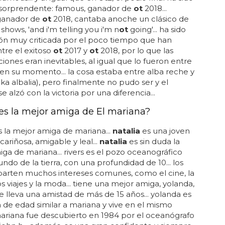
 sorprendente: famous, ganador de
ot
2018...
ganador de
ot
2018, cantaba anoche un clásico de
 shows, 'and i'm telling you i'm n
ot
going'... ha sido
ón muy criticada por el poco tiempo que han
tre el exitoso
ot
2017 y
ot
2018, por lo que las
ones eran inevitables, al igual que lo fueron entre
 en su momento... la cosa estaba entre alba reche y
ka albalia), pero finalmente no pudo ser y el
se alzó con la victoria por una diferencia...
es la mejor amiga de El mariana?
 la mejor amiga de mariana...
natalia
es una joven
 cariñosa, amigable y leal...
natalia
es sin duda la
ga de mariana... rivers es el pozo oceanográfico
ndo de la tierra, con una profundidad de 10... los
arten muchos intereses comunes, como el cine, la
os viajes y la moda... tiene una mejor amiga, yolanda,
e lleva una amistad de más de 15 años... yolanda es
 de edad similar a mariana y vive en el mismo
 mariana fue descubierto en 1984 por el oceanógrafo