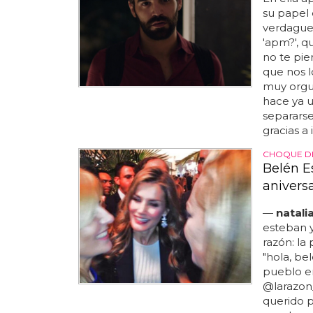
su papel 
verdaguer
'apm?', q
no te pie
que nos l
muy orgul
hace ya u
separars
gracias a 
CHOQUE DE
Belén Es
anivers
—
natali
esteban y 
razón: la
"hola, bel
pueblo e
@larazon_
querido p