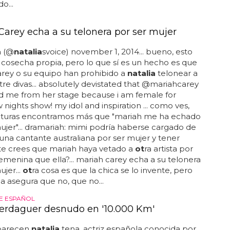
o...
Carey echa a su telonera por ser mujer
a
(@
natalia
svoice) november 1, 2014... bueno, esto
 cosecha propia, pero lo que sí es un hecho es que
rey o su equipo han prohibido a
natalia
telonear a
ntre divas... absolutely devistated that @mariahcarey
d me from her stage because i am female for
nights show! my idol and inspiration ... como ves,
cturas encontramos más que "mariah me ha echado
ujer"... dramariah: mimi podría haberse cargado de
 una cantante australiana por ser mujer y tener
 ¿te crees que mariah haya vetado a
ot
ra artista por
emenina que ella?... mariah carey echa a su telonera
ujer...
ot
ra cosa es que la chica se lo invente, pero
a asegura que no, que no...
NE ESPAÑOL
erdaguer desnudo en '10.000 Km'
aparecen
natalia
tena, actriz española conocida por