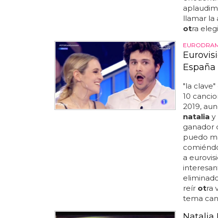
aplaudimo
llamar la
ot
ra elegi
EURODRA
Eurovisi
España
"la clave
10 cancio
2019, aun
natalia
y 
ganador
puedo más
comiéndos
a eurovis
interesant
eliminados
reír
ot
ra 
tema cant
Natalia 