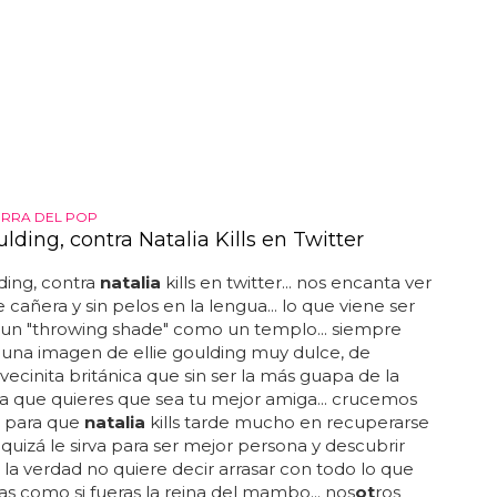
RRA DEL POP
ulding, contra Natalia Kills en Twitter
lding, contra
natalia
kills en twitter... nos encanta ver
e cañera y sin pelos en la lengua... lo que viene ser
 un "throwing shade" como un templo... siempre
una imagen de ellie goulding muy dulce, de
vecinita británica que sin ser la más guapa de la
 la que quieres que sea tu mejor amiga... crucemos
s para que
natalia
kills tarde mucho en recuperarse
 quizá le sirva para ser mejor persona y descubrir
 la verdad no quiere decir arrasar con todo lo que
s como si fueras la reina del mambo... nos
ot
ros