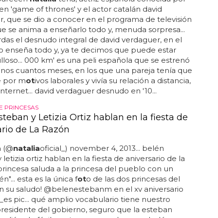
en 'game of thrones' y el actor catalán david
, que se dio a conocer en el programa de televisión
ue se anima a enseñarlo todo y, menuda sorpresa...
rdas el desnudo integral de david verdaguer, en el
o enseña todo y, ya te decimos que puede estar
loso... 000 km' es una peli española que se estrenó
nos cuantos meses, en los que una pareja tenía que
e por m
ot
ivos laborales y vivía su relación a distancia,
internet... david verdaguer desnudo en '10...
 PRINCESAS
teban y Letizia Ortiz hablan en la fiesta de
ario de La Razón
a
(@
natalia
oficial_) november 4, 2013... belén
letizia ortiz hablan en la fiesta de aniversario de la
 princesa saluda a la princesa del pueblo con un
én"... esta es la única f
ot
o de las dos princesas del
n su saludo! @belenestebanm en el xv aniversario
es pic... qué amplio vocabulario tiene nuestro
residente del gobierno, seguro que la esteban