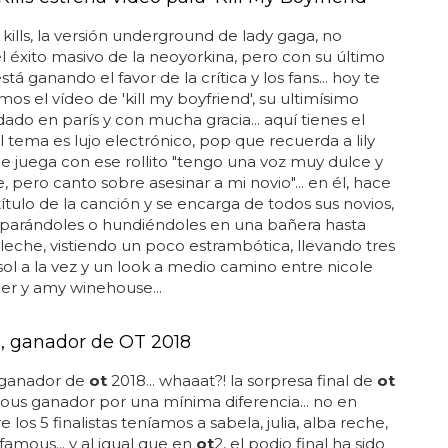
kills, la versión underground de lady gaga, no
l éxito masivo de la neoyorkina, pero con su último
stá ganando el favor de la crítica y los fans... hoy te
os el vídeo de 'kill my boyfriend', su ultimísimo
odado en parís y con mucha gracia... aquí tienes el
 el tema es lujo electrónico, pop que recuerda a lily
ue juega con ese rollito "tengo una voz muy dulce y
, pero canto sobre asesinar a mi novio"... en él, hace
título de la canción y se encarga de todos sus novios,
sparándoles o hundiéndoles en una bañera hasta
 leche, vistiendo un poco estrambótica, llevando tres
sol a la vez y un look a medio camino entre nicole
er y amy winehouse...
 ganador de OT 2018
ganador de
ot
2018... whaaat?! la sorpresa final de
ot
ous ganador por una mínima diferencia... no en
 los 5 finalistas teníamos a sabela, julia, alba reche,
famous... y al igual que en
ot
2, el podio final ha sido