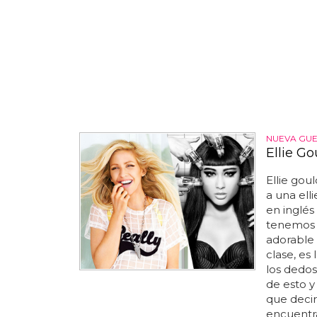
NUEVA GUE
Ellie Go
Ellie gou
a una elli
en inglés
tenemos 
adorable 
clase, es
los dedo
de esto y
que decir
encuentra