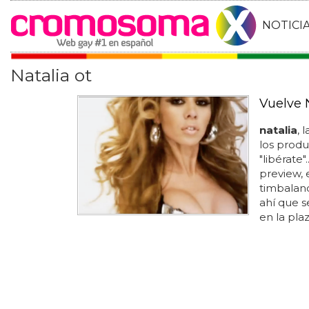
NOTICI
Natalia ot
Vuelve 
natalia
, 
los produ
"libérate"
preview, 
timbaland
ahí que se
en la plaz