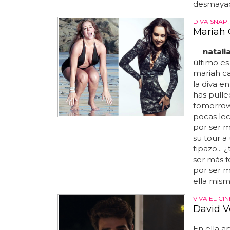
desmayad
DIVA SNAP!
Mariah 
—
natali
último es
mariah ca
la diva e
has pulle
tomorrow 
pocas le
por ser m
su tour a
tipazo...
ser más f
por ser m
ella mism
VIVA EL CI
David V
En ella 