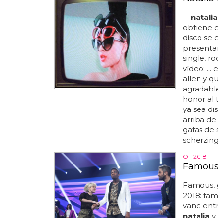
natalia
obtiene e
disco se e
presentam
single, r
vídeo: ...
allen y q
agradable
honor al 
ya sea di
arriba de
gafas de 
scherzing
OT 2018
Famous,
Famous, 
2018: fam
vano entre
natalia
y 