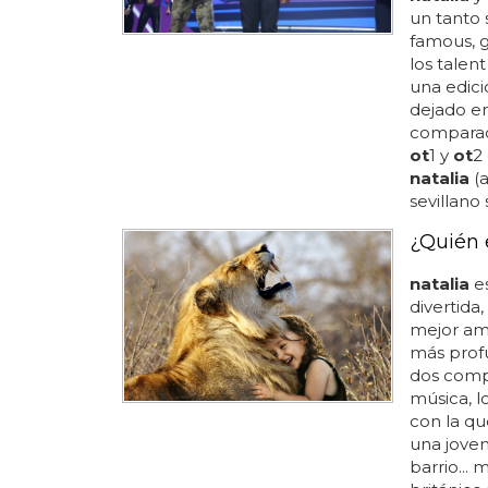
un tanto
famous, 
los talent
una edici
dejado en
comparaci
ot
1 y
ot
2
natalia
(a
sevillano 
¿Quién 
natalia
es
divertida,
mejor ami
más profu
dos comp
música, l
con la qu
una joven
barrio...