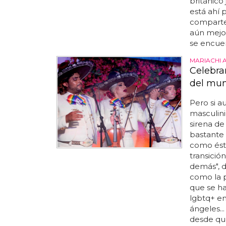
británico
está ahí 
comparten
aún mejor
se encuent
MARIACHI 
Celebra
del mu
Pero si 
masculini
sirena d
bastante 
como ést
transició
demás", 
como la p
que se ha
lgbtq+ en 
ángeles..
desde que