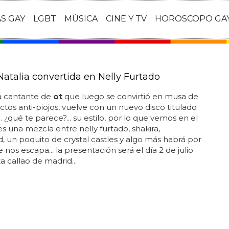
AS GAY
LGBT
MÚSICA
CINE Y TV
HOROSCOPO GA
Natalia convertida en Nelly Furtado
la cantante de
ot
que luego se convirtió en musa de
ctos anti-piojos, vuelve con un nuevo disco titulado
... ¿qué te parece?... su estilo, por lo que vemos en el
es una mezcla entre nelly furtado, shakira,
, un poquito de crystal castles y algo más habrá por
 nos escapa... la presentación será el día 2 de julio
a callao de madrid...