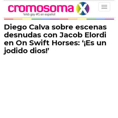
Toggle
navigat
Diego Calva sobre escenas
desnudas con Jacob Elordi
en On Swift Horses: ‘¡Es un
jodido dios!’