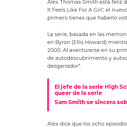
Alex Thomas-Smith está feliz d
It Feels Like For A Girl', el nu
primero tienes que haberlo visto
La serie, basada en las memoria
en Byron (Ellis Howard) mientr
2000. Al aventurarse en su pri
de autodescubrimiento y autod
desgarrador".
El jefe de la serie High S
queer de la serie
Sam Smith se sincera sob
Alex dice que los ocho episodios