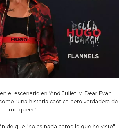
en el escenario en 'And Juliet' y 'Dear Evan
como "una historia caótica pero verdadera de
r como queer".
ón de que "no es nada como lo que he visto"