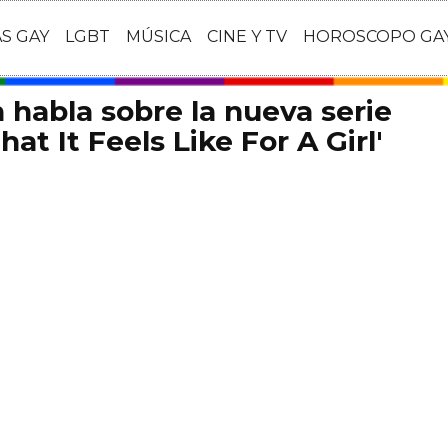
AS GAY
LGBT
MÚSICA
CINE Y TV
HOROSCOPO GA
habla sobre la nueva serie
at It Feels Like For A Girl'