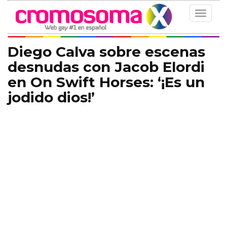
Toggle
navigat
Diego Calva sobre escenas
desnudas con Jacob Elordi
en On Swift Horses: ‘¡Es un
jodido dios!’