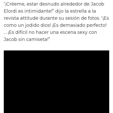
“¡Créeme, estar desnudo alrededor de Jacob
Elordi es intimidante!” dijo la estrella a la
revista attitude durante su sesión de fotos. “¡Es
como un jodido dios! ¡Es demasiado perfecto!
… ¡Es difícil no hacer una escena sexy con
Jacob sin camiseta!”