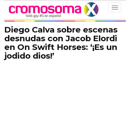
Toggle
navigat
Diego Calva sobre escenas
desnudas con Jacob Elordi
en On Swift Horses: ‘¡Es un
jodido dios!’