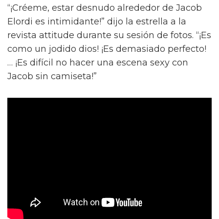
“¡Créeme, estar desnudo alrededor de Jacob
Elordi es intimidante!” dijo la estrella a la
revista attitude durante su sesión de fotos. “¡Es
como un jodido dios! ¡Es demasiado perfecto!
… ¡Es difícil no hacer una escena sexy con
Jacob sin camiseta!”