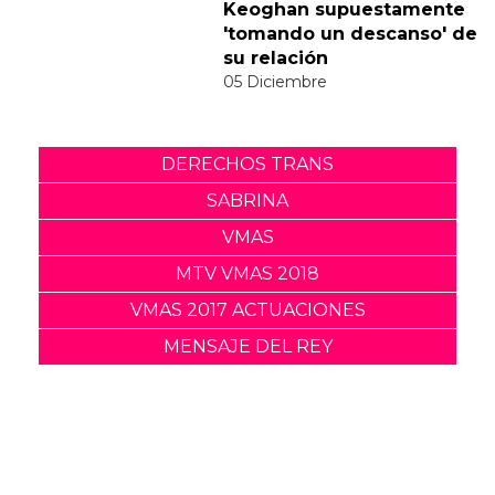
a la polémica del vídeo de
"Feather"
30 Noviembre
Sabrina Carpenter y Barry
Keoghan supuestamente
'tomando un descanso' de
su relación
05 Diciembre
DERECHOS TRANS
SABRINA
VMAS
MTV VMAS 2018
VMAS 2017 ACTUACIONES
MENSAJE DEL REY