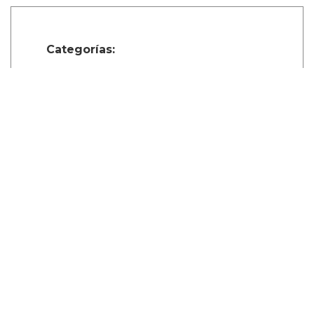
Categorías:
Internacional
LGBT
Música
Comparte
Suscribete a nuestra newsletter: