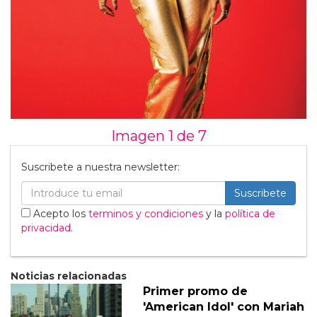
Imagen 1 de
7
Suscribete a nuestra newsletter:
Suscribete
Acepto los
terminos y condiciones
y la
política de
privacidad
.
Noticias relacionadas
Primer promo de
'American Idol' con Mariah