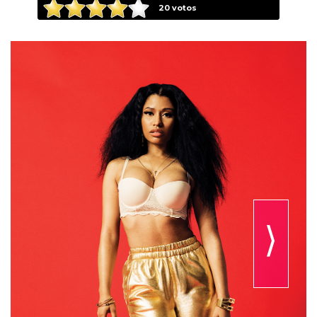
20
votos
⟩