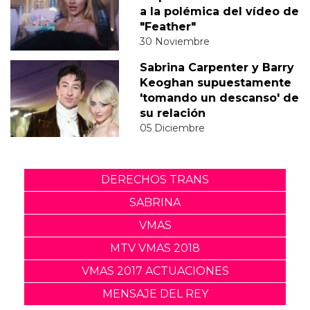
a la polémica del vídeo de
"Feather"
30 Noviembre
Sabrina Carpenter y Barry
Keoghan supuestamente
'tomando un descanso' de
su relación
05 Diciembre
DERECHOS TRANS
SABRINA
VMAS
MTV VMAS 2018
VMAS 2017 ACTUACIONES
MENSAJE DEL REY