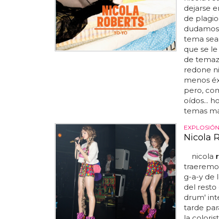
dejarse 
de plagio
dudamos 
tema sea 
que se le 
de temazo
redone ni 
menos éxi
pero, com
oídos... h
temas más 
EXPLOSIÓN
Nicola 
nicola
traeremos
g-a-y de 
del resto
drum' int
tarde para
la colori