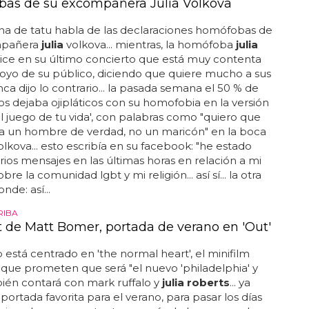
as de su excompañera Julia Volkova
na de tatu habla de las declaraciones homófobas de
mpañera
julia
volkova... mientras, la homófoba
julia
ice en su último concierto que está muy contenta
oyo de su público, diciendo que quiere mucho a sus
nca dijo lo contrario... la pasada semana el 50 % de
nos dejaba ojipláticos con su homofobia en la versión
el juego de tu vida', con palabras como "quiero que
ea un hombre de verdad, no un maricón" en la boca
lkova... esto escribía en su facebook: "he estado
rios mensajes en las últimas horas en relación a mi
bre la comunidad lgbt y mi religión... así sí... la otra
nde: así...
RIBA
t de Matt Bomer, portada de verano en 'Out'
lo está centrado en 'the normal heart', el minifilm
que prometen que será "el nuevo 'philadelphia' y
ién contará con mark ruffalo y
julia roberts
... ya
ortada favorita para el verano, para pasar los días