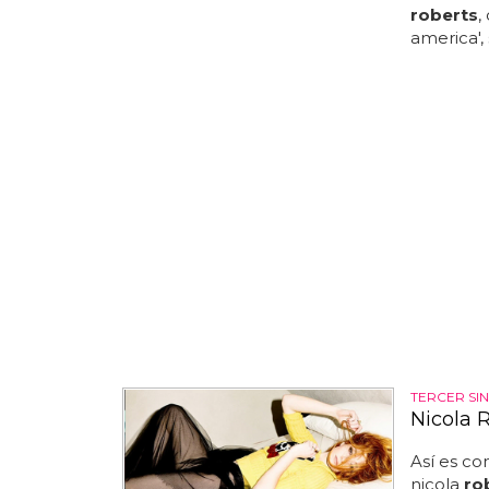
roberts
,
america',
TERCER SI
Nicola R
Así es co
nicola
ro