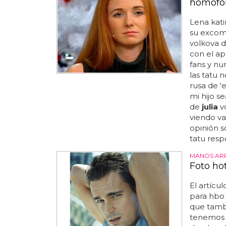
homófob
Lena kati
su exco
volkova d
con el ap
fans y nu
las tatu 
rusa de '
mi hijo s
de
julia
vo
viendo va
opinión so
tatu respo
MANOS AR
Foto ho
El artícu
para hbo 
que tamb
tenemos p