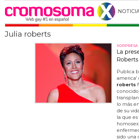
NOTICI
Julia roberts
SORPRESA
La pres
Roberts
Publica b
america'
roberts
f
conocido 
transplan
lo más e
de su vid
la que es
homosexua
enfermeda
sido una 