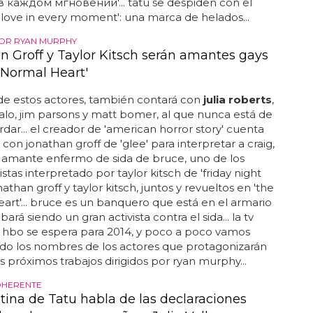
в каждом мгновении'... tatu se despiden con el
'love in every moment': una marca de helados...
POR RYAN MURPHY
n Groff y Taylor Kitsch serán amantes gays
 Normal Heart'
e estos actores, también contará con
julia roberts
,
alo, jim parsons y matt bomer, al que nunca está de
dar... el creador de 'american horror story' cuenta
con jonathan groff de 'glee' para interpretar a craig,
 amante enfermo de sida de bruce, uno de los
stas interpretado por taylor kitsch de 'friday night
jonathan groff y taylor kitsch, juntos y revueltos en 'the
art'... bruce es un banquero que está en el armario
ará siendo un gran activista contra el sida... la tv
 hbo se espera para 2014, y poco a poco vamos
do los nombres de los actores que protagonizarán
s próximos trabajos dirigidos por ryan murphy...
OHERENTE
tina de Tatu habla de las declaraciones