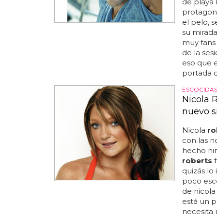
de playa b
protagoni
el pelo,
su mirada
muy fans 
de la ses
eso que e
portada de
ESCOCIDA
Nicola 
nuevo s
Nicola
ro
con las n
hecho nin
roberts
t
quizás lo
poco esco
de nicol
está un p
necesita