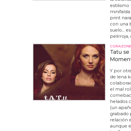
estilismo
minifalda
print nar
con una b
suelo... e
pelirroja,
CORAZONE
Tatu se
Moment
Y por otr
de lena k
colaborado
el mal ro
comeback
helados c
(un apaño
grabado p
relación 
aunque el