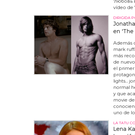
'любовь 
vídeo de 
DIRIGIDA 
Jonatha
en 'The
Además d
mark ruff
más recor
de nuevo 
el primer
protagoni
lights... 
normal he
y que acab
movie de
conocien
uno de lo
LA TATU C
Lena Ka