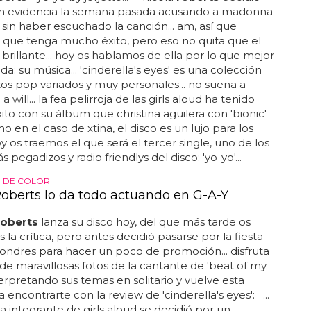
en evidencia la semana pasada acusando a madonna
 sin haber escuchado la canción... am, así que
que tenga mucho éxito, pero eso no quita que el
brillante... hoy os hablamos de ella por lo que mejor
da: su música... 'cinderella's eyes' es una colección
s pop variados y muy personales... no suena a
a will... la fea pelirroja de las girls aloud ha tenido
to con su álbum que christina aguilera con 'bionic'
o en el caso de xtina, el disco es un lujo para los
oy os traemos el que será el tercer single, uno de los
pegadizos y radio friendlys del disco: 'yo-yo'...
 DE COLOR
Roberts lo da todo actuando en G-A-Y
roberts
lanza su disco hoy, del que más tarde os
 la crítica, pero antes decidió pasarse por la fiesta
londres para hacer un poco de promoción... disfruta
 de maravillosas fotos de la cantante de 'beat of my
erpretando sus temas en solitario y vuelve esta
 encontrarte con la review de 'cinderella's eyes': ...
sta integrante de girls aloud se decidió por un