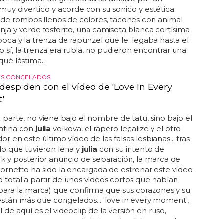
 muy divertido y acorde con su sonido y estética:
 de rombos llenos de colores, tacones con animal
anja y verde fosforito, una camiseta blanca cortísima
oca y la trenza de rapunzel que le llegaba hasta el
so sí, la trenza era rubia, no pudieron encontrar una
 qué lástima...
S CONGELADOS
 despiden con el vídeo de 'Love In Every
'
a parte, no viene bajo el nombre de tatu, sino bajo el
atina con
julia
volkova, el rapero legalize y el otro
r en este último vídeo de las falsas lesbianas... tras
llo que tuvieron lena y
julia
con su intento de
 y posterior anuncio de separación, la marca de
ornetto ha sido la encargada de estrenar este vídeo
 total a partir de unos vídeos cortos que habían
ara la marca) que confirma que sus corazones y su
están más que congelados... 'love in every moment',
 de aquí es el videoclip de la versión en ruso,