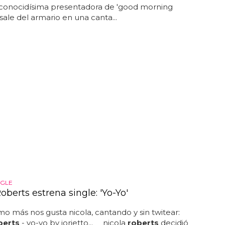
 conocidísima presentadora de 'good morning
 sale del armario en una canta...
NGLE
oberts estrena single: 'Yo-Yo'
mo más nos gusta nicola, cantando y sin twitear:
berts
- yo-yo by jorjetto... nicola
roberts
decidió