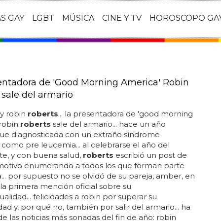
AS GAY
LGBT
MÚSICA
CINE Y TV
HOROSCOPO GA
entadora de 'Good Morning America' Robin
 sale del armario
y robin
roberts
... la presentadora de 'good morning
 robin
roberts
sale del armario... hace un año
ue diagnosticada con un extraño síndrome
como pre leucemia... al celebrarse el año del
te, y con buena salud,
roberts
escribió un post de
motivo enumerando a todos los que forman parte
a... por supuesto no se olvidó de su pareja, amber, en
 la primera mención oficial sobre su
lidad... felicidades a robin por superar su
d y, por qué no, también por salir del armario... ha
de las noticias más sonadas del fin de año: robin