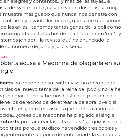
ien alegres y contentos... y más de las suyas... el
sta de 'white collar', casado y con dos hijas, se moja
 se muestra más guapo que nunca, nos penetra con
 azul cielo y levanta los brazos, que sabe que somos
de las axilas... tenemos tantas ganas de la peli como
ión completa de fotos hot de matt bomer en 'out'... y
stamos ¡en abril! la revista 'out' ha anunciado la
 su número de junio y julio y será...
S ALOUD
Roberts acusa a Madonna de plagiarla en su
ingle
berts
ha encendido su twitter y se ha encontrado
oticias del nuevo tema de la reina del pop y no le ha
guna gracia... no sabemos hasta qué punto nicola
iene los derechos de deletrear la palabra love o si
 inventó ella, pero el caso es que la chica anda un
cida... ¿crees que madonna ha plagiado el single
a
roberts
por tararear las letras l-u-v? ¿o quizás nicola
oco triste porque su disco ha vendido tres copias y
 urgentemente un poco de publicidad? la verdad es