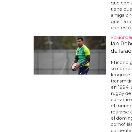
que con 
tiene que
amiga che
que "la i
contestó 
HOMOFOBIA
Ian Rob
de Israe
El icono 
su compañe
lenguaje 
transmiti
en 1994, 
rugby de 
convirtió
el mundo 
retirarse
el domin
como" lás
comentari