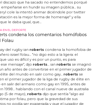
el discazo que ha sacado no entendemos porqué
 empeñarse en hundir su imagen pública... su
ryl cole la intentó animar diciéndole por twitter
mitación es la mejor forma de homenaje" y ella
que le daba igual, que...
 EN EL DEPORTE
erts condena los comentarios homófobos
l Folau
gay del rugby ian
roberts
condena la homofobia de
ro israel folau... "no digo esto a la ligera: el
que uso es difícil y es por un punto, es para
r ese mensaje", dijo
roberts
... ian
roberts
se imaginó
un año antes de convertirse en el primer jugador de
élite del mundo en salir como gay...
roberts
se
 en el primer jugador de la liga de rugby de élite en
en salir del armario como gay en 1995, antes de
 en 1998... hablando con el canal nueve de australia
go (5 de mayo),
roberts
dijo que sentía "algo así
tima por folau, pero que la gravedad de sus
os no podía ser exagerada y que el jugador de