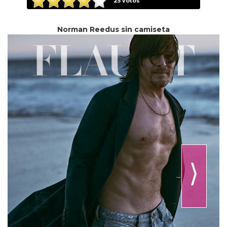
25
votos
Norman Reedus sin camiseta
⟩