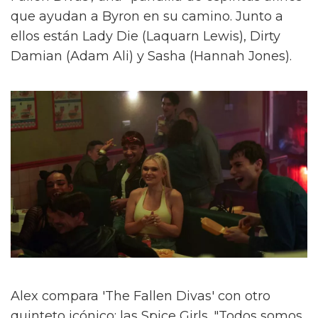
que ayudan a Byron en su camino. Junto a
ellos están Lady Die (Laquarn Lewis), Dirty
Damian (Adam Ali) y Sasha (Hannah Jones).
Alex compara 'The Fallen Divas' con otro
quinteto icónico: las Spice Girls. "Todos somos