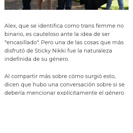
Alex, que se identifica como trans femme no
binario, es cauteloso ante la idea de ser
"encasillado". Pero una de las cosas que más
disfrutó de Sticky Nikki fue la naturaleza
indefinida de su género.
Al compartir más sobre cómo surgió esto,
dicen que hubo una conversación sobre si se
debería mencionar explícitamente el género
de Nikki. No lo es.
"Si la gente asume que es trans o no binaria,
¿qué importa? ¿Y qué? Eso es lo que amo de