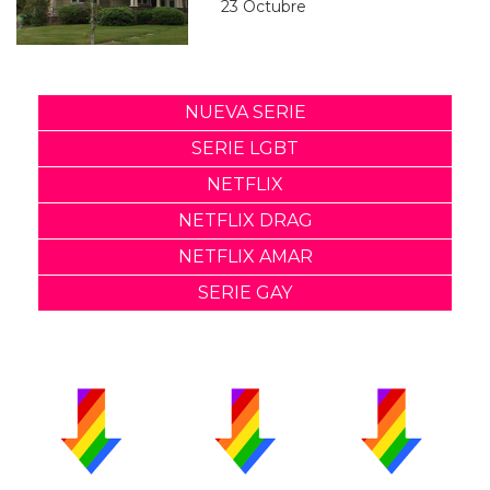
23 Octubre
NUEVA SERIE
SERIE LGBT
NETFLIX
NETFLIX DRAG
NETFLIX AMAR
SERIE GAY