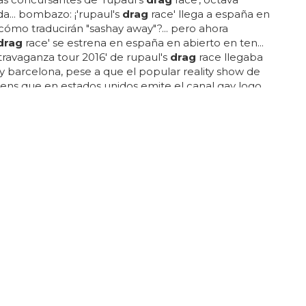
... bombazo: ¡'rupaul's
drag
race' llega a españa en
¿cómo traducirán "sashay away"?... pero ahora
drag
race' se estrena en españa en abierto en ten...
extravaganza tour 2016' de rupaul's
drag
race llegaba
y barcelona, pese a que el popular reality show de
ns que en estados unidos emite el canal gay logo
o había llegado oficialmente a españa... en estados
ora mismo se está emitiendo la segunda edición "all
'rupaul's
drag
race', tras 8 temporadas exitosas en
verás el reality show ahora que además de en
netflix
n en abierto...
AY!
s Drag Race' tendrá versión británica
n un futuro habrá 'rupaul's
drag
race' versión uk,
izás deberíamos llamarlo ya 'jodie harsh's
drag
upaul's
drag
race' tendrá versión británica: jodie harsh
n ross estarán al mando del talent show de
drag
 uk... reino unido tendrá su propia versión de
drag
race, presentada por la
drag
queen, dj y