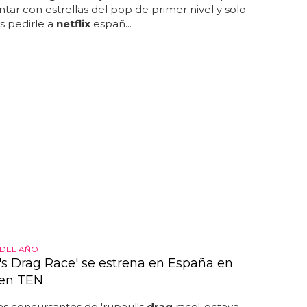
tar con estrellas del pop de primer nivel y solo
 pedirle a
netflix
españ...
 DEL AÑO
's Drag Race' se estrena en España en
 en TEN
las concursantes de 'rupaul's
drag
race', octava