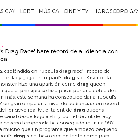
AS GAY
LGBT
MÚSICA
CINE Y TV
HOROSCOPO GA
TE
's Drag Race' bate récord de audiencia con
aga
, espléndida en 'rupaul's
drag
race'... record de
 con lady gaga en ‘rupaul’s
drag
race&rsquo... la
onster hizo una aparición como
drag
queen
 ya que al principio se hizo pasar por una doble de sí
sin más, esta semana ha conseguido dar a 'rupaul's
' un gran empujón a nivel de audiencia, con récord
del longevo reality... el talent de
drag
queens
 canal desde logo a vh1 y, con el debut de lady
a novena temporada ha conseguido reunir a 987...
ra mucho que un programa que empezó pequeño
paul's
drag
race' haya crecido tanto como para