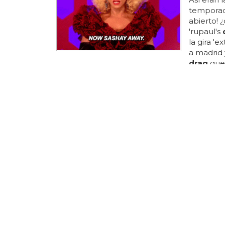
temporada
abierto! 
'rupaul's
la gira '
a madrid 
drag
quee
todavía n
unidos ah
stars" de 
logo... ¿
lo pondrá
SASHAY AW
'RuPaul'
Eso sí, e
aunque qu
race'... 'r
y jonatha
queens en
rupaul's