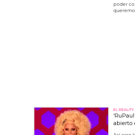
poder con
queremos
EL REALITY
'RuPaul
abierto
Así eran 