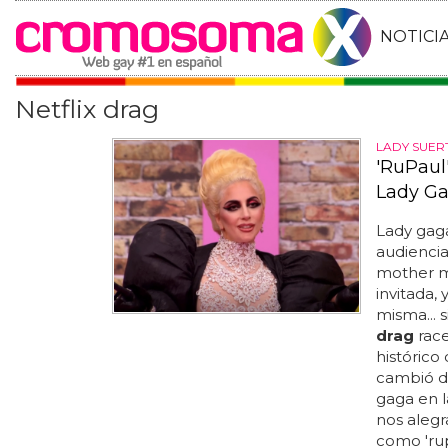
NOTICI
Netflix drag
LADY SUER
'RuPaul
Lady G
Lady gaga
audiencia
mother m
invitada,
misma... 
drag
race
histórico 
cambió de
gaga en l
nos aleg
como 'ru