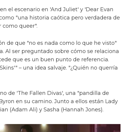
en el escenario en 'And Juliet' y 'Dear Evan
como "una historia caótica pero verdadera de
r como queer".
ón de que "no es nada como lo que he visto"
ica. Al ser preguntado sobre cómo se relaciona
cede que es un buen punto de referencia.
kins'" – una idea salvaje. "¿Quién no querría
uno de 'The Fallen Divas', una "pandilla de
 Byron en su camino. Junto a ellos están Lady
ian (Adam Ali) y Sasha (Hannah Jones).