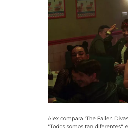
Alex compara 'The Fallen Divas' 
"Todos somos tan diferentes", e