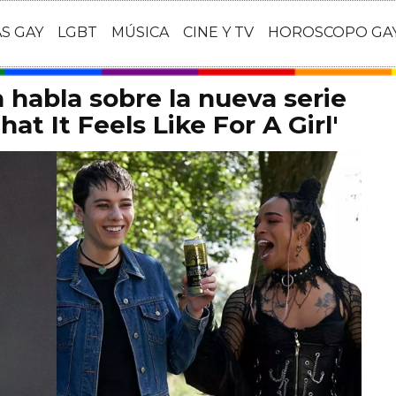
AS GAY
LGBT
MÚSICA
CINE Y TV
HOROSCOPO GA
habla sobre la nueva serie
at It Feels Like For A Girl'