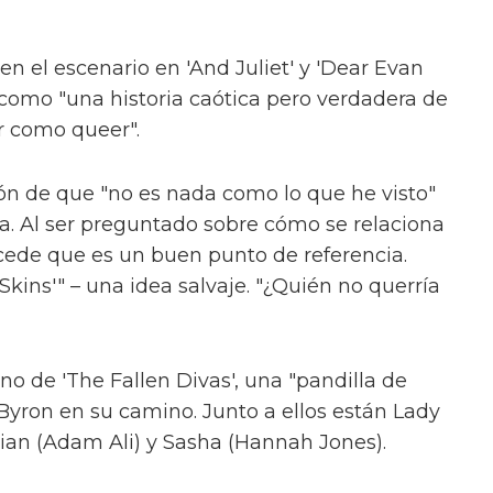
chool Musical habla sobre la trama
re su nueva era de liberación queer
 de la serie ofrecen "solo un vistazo" a las
onas trans. Pero creen que esta serie, al salir
unidad de educar a la gente al menos un
ograma que nunca ha conocido a una persona
s o abre su mente, entonces habremos logrado