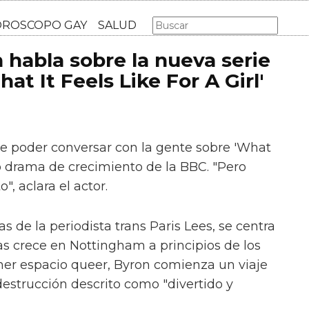
AS GAY
LGBT
MÚSICA
CINE Y TV
HOROSCOPO GA
habla sobre la nueva serie
at It Feels Like For A Girl'