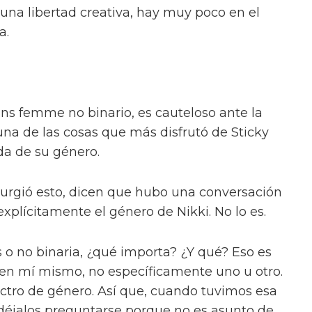
en el escenario en 'And Juliet' y 'Dear Evan
como "una historia caótica pero verdadera de
r como queer".
ón de que "no es nada como lo que he visto"
ica. Al ser preguntado sobre cómo se relaciona
cede que es un buen punto de referencia.
kins'" – una idea salvaje. "¿Quién no querría
uno de 'The Fallen Divas', una "pandilla de
 Byron en su camino. Junto a ellos están Lady
ian (Adam Ali) y Sasha (Hannah Jones).