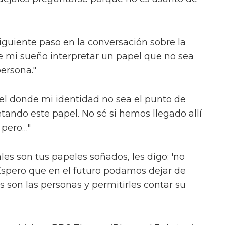
con otro quinteto icónico: las Spice Girls.
xplican. "Tienes uno que es esto, uno que es