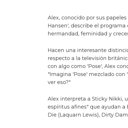
El jefe de la serie High S
queer de la serie
Sam Smith se sincera sob
Alex dice que los ocho episodios
experiencias vividas de las pers
cuando lo hace, tiene la oport
poco.
"Si una persona ve nuestro pr
trans y si cambia su creencia
algo especial."