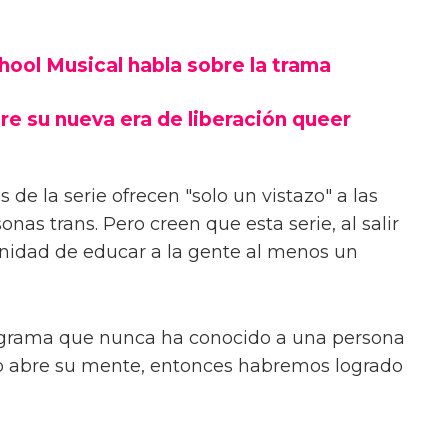
e poder conversar con la gente sobre 'What
evo drama de crecimiento de la BBC. "Pero
", aclara el actor.
s de la periodista trans Paris Lees, se centra
as crece en Nottingham a principios de los
mer espacio queer, Byron comienza un viaje
estrucción descrito como "divertido y