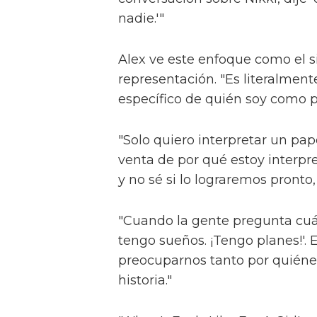
Alex compara 'The Fallen Divas' 
"Todos somos tan diferentes", e