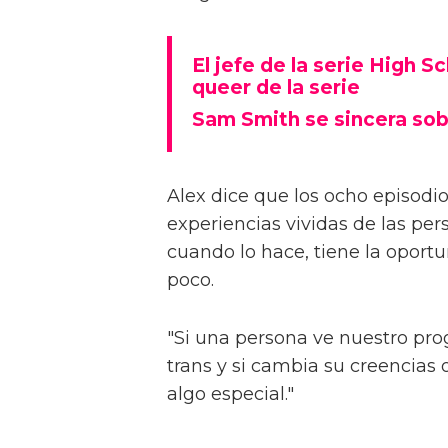
Alex Thomas-Smith está feliz d
It Feels Like For A Girl', el nu
primero tienes que haberlo visto
La serie, basada en las memoria
en Byron (Ellis Howard) mientr
2000. Al aventurarse en su pri
de autodescubrimiento y autod
desgarrador".