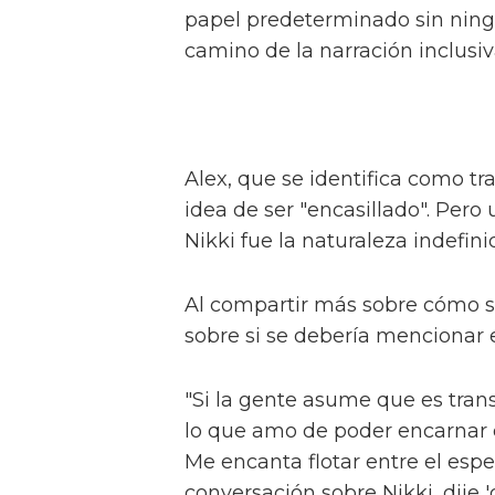
Alex, conocido por sus papeles 
Hansen', describe el programa 
hermandad, feminidad y crece
Hacen una interesante distinci
respecto a la televisión britán
con algo como 'Pose', Alex con
"Imagina 'Pose' mezclado con 'S
ver eso?"
Alex interpreta a Sticky Nikki, 
espíritus afines" que ayudan a
Die (Laquarn Lewis), Dirty Dam