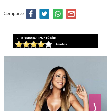
Comparte
¿Te gusta? ¡Puntúalo!
4
votos
⟩