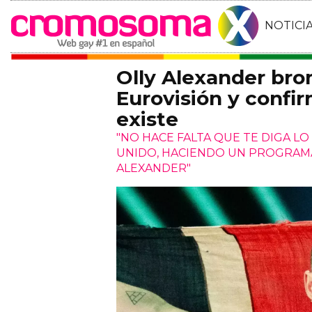
NOTICI
Olly Alexander bro
Eurovisión y confi
existe
"NO HACE FALTA QUE TE DIGA LO
UNIDO, HACIENDO UN PROGRAMA
ALEXANDER"