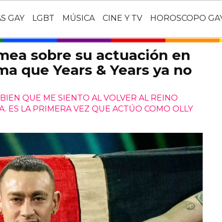
AS GAY
LGBT
MÚSICA
CINE Y TV
HOROSCOPO GA
mea sobre su actuación en
rma que Years & Years ya no
 BIEN QUE ME SIENTO AL VOLVER AL REINO
. ES LA PRIMERA VEZ QUE ACTÚO COMO OLLY