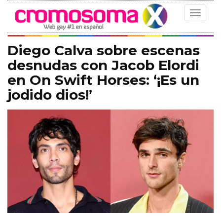
Toggle
navigat
Diego Calva sobre escenas
desnudas con Jacob Elordi
en On Swift Horses: ‘¡Es un
jodido dios!’