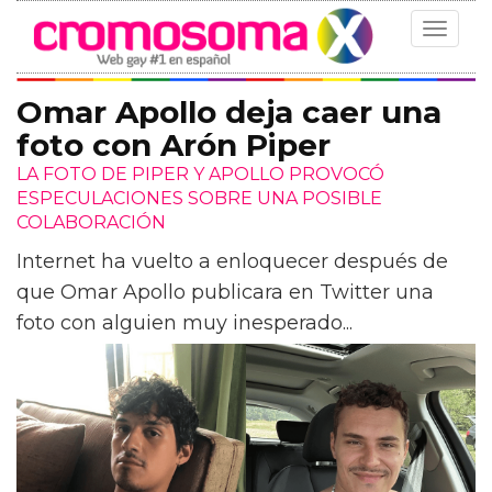
Toggle
navigat
Omar Apollo deja caer una
foto con Arón Piper
LA FOTO DE PIPER Y APOLLO PROVOCÓ
ESPECULACIONES SOBRE UNA POSIBLE
COLABORACIÓN
Internet ha vuelto a enloquecer después de
que Omar Apollo publicara en Twitter una
foto con alguien muy inesperado...