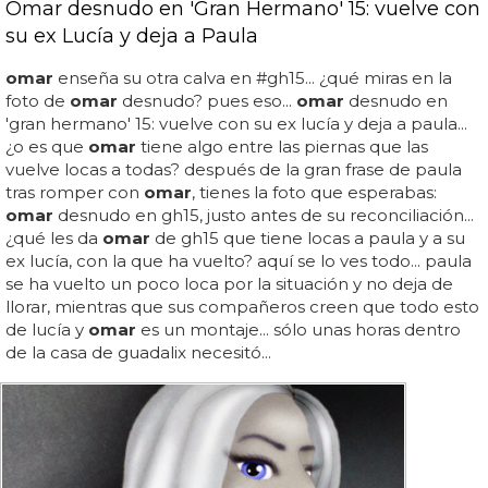
Omar desnudo en 'Gran Hermano' 15: vuelve con
su ex Lucía y deja a Paula
omar
enseña su otra calva en #gh15... ¿qué miras en la
foto de
omar
desnudo? pues eso...
omar
desnudo en
'gran hermano' 15: vuelve con su ex lucía y deja a paula...
¿o es que
omar
tiene algo entre las piernas que las
vuelve locas a todas? después de la gran frase de paula
tras romper con
omar
, tienes la foto que esperabas:
omar
desnudo en gh15, justo antes de su reconciliación...
¿qué les da
omar
de gh15 que tiene locas a paula y a su
ex lucía, con la que ha vuelto? aquí se lo ves todo... paula
se ha vuelto un poco loca por la situación y no deja de
llorar, mientras que sus compañeros creen que todo esto
de lucía y
omar
es un montaje... sólo unas horas dentro
de la casa de guadalix necesitó...