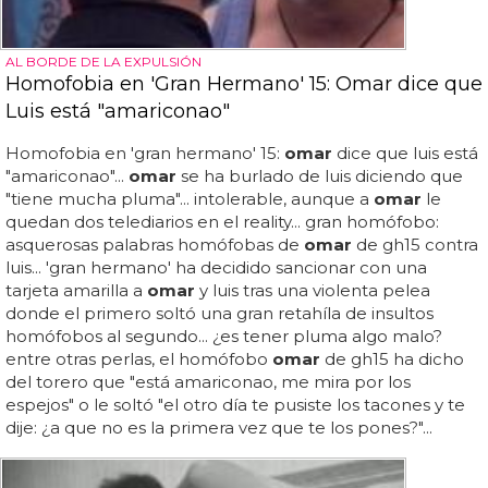
AL BORDE DE LA EXPULSIÓN
Homofobia en 'Gran Hermano' 15: Omar dice que
Luis está "amariconao"
Homofobia en 'gran hermano' 15:
omar
dice que luis está
"amariconao"...
omar
se ha burlado de luis diciendo que
"tiene mucha pluma"... intolerable, aunque a
omar
le
quedan dos telediarios en el reality... gran homófobo:
asquerosas palabras homófobas de
omar
de gh15 contra
luis... 'gran hermano' ha decidido sancionar con una
tarjeta amarilla a
omar
y luis tras una violenta pelea
donde el primero soltó una gran retahíla de insultos
homófobos al segundo... ¿es tener pluma algo malo?
entre otras perlas, el homófobo
omar
de gh15 ha dicho
del torero que "está amariconao, me mira por los
espejos" o le soltó "el otro día te pusiste los tacones y te
dije: ¿a que no es la primera vez que te los pones?"...