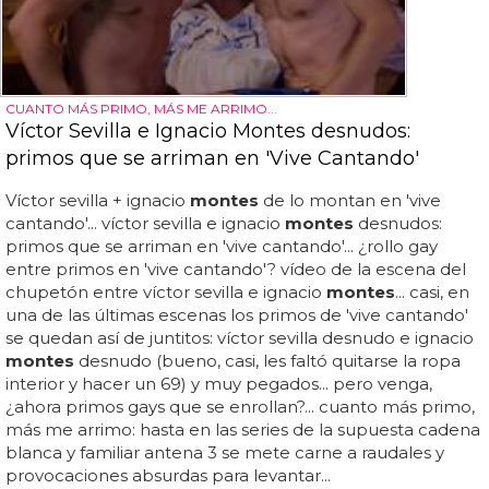
CUANTO MÁS PRIMO, MÁS ME ARRIMO...
Víctor Sevilla e Ignacio Montes desnudos:
primos que se arriman en 'Vive Cantando'
Víctor sevilla + ignacio
montes
de lo montan en 'vive
cantando'... víctor sevilla e ignacio
montes
desnudos:
primos que se arriman en 'vive cantando'... ¿rollo gay
entre primos en 'vive cantando'? vídeo de la escena del
chupetón entre víctor sevilla e ignacio
montes
... casi, en
una de las últimas escenas los primos de 'vive cantando'
se quedan así de juntitos: víctor sevilla desnudo e ignacio
montes
desnudo (bueno, casi, les faltó quitarse la ropa
interior y hacer un 69) y muy pegados... pero venga,
¿ahora primos gays que se enrollan?... cuanto más primo,
más me arrimo: hasta en las series de la supuesta cadena
blanca y familiar antena 3 se mete carne a raudales y
provocaciones absurdas para levantar...