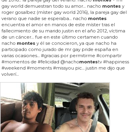
gay world demuestran todo su amor... nacho
montes
y
roger gosalbez (míster gay world 2016), la pareja gay del
verano que nadie se esperaba... nacho
montes
encuentra el amor en manos de este míster tras el
fallecimiento de su marido justin en el año 2012, víctima
de un cáncer... fue en este último certamen cuando
nacho
montes
y él se conocieron, ya que nacho ha
participado como jurado de mr gay pride españa en
varias ocasiones... #gracias por permitirme #compartir
#momentos de #felicidad @nacho
montes
tv #happiness
#weekend #moments #missyou pic... justin me dijo que
volverí...