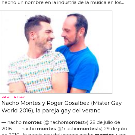
hecho un nombre en la industria de la música en los...
PAREJA GAY
Nacho Montes y Roger Gosalbez (Míster Gay
World 2016), la pareja gay del verano
— nacho
montes
(@nacho
montes
tv) 28 de julio de
2016... — nacho
montes
(@nacho
montes
tv) 29 de julio
de 2016... la pareja gay del verano: nacho
montes
+ mr