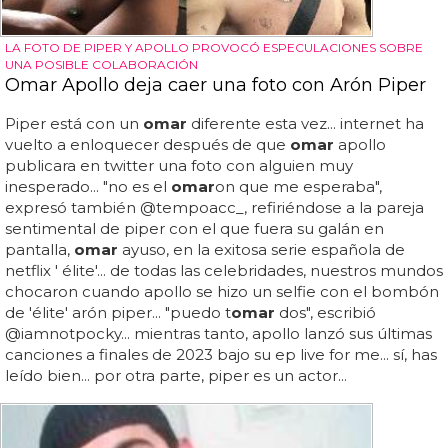
LA FOTO DE PIPER Y APOLLO PROVOCÓ ESPECULACIONES SOBRE
UNA POSIBLE COLABORACIÓN
Omar Apollo deja caer una foto con Arón Piper
Piper está con un
omar
diferente esta vez... internet ha
vuelto a enloquecer después de que
omar
apollo
publicara en twitter una foto con alguien muy
inesperado... "no es el
omar
on que me esperaba",
expresó también @tempoacc_, refiriéndose a la pareja
sentimental de piper con el que fuera su galán en
pantalla,
omar
ayuso, en la exitosa serie española de
netflix ' élite'... de todas las celebridades, nuestros mundos
chocaron cuando apollo se hizo un selfie con el bombón
de 'élite' arón piper... "puedo t
omar
dos", escribió
@iamnotpocky... mientras tanto, apollo lanzó sus últimas
canciones a finales de 2023 bajo su ep live for me... sí, has
leído bien... por otra parte, piper es un actor...