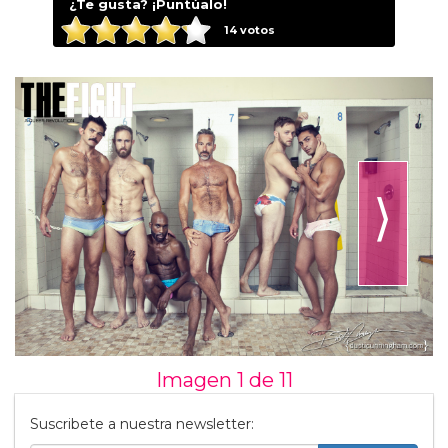
¿Te gusta? ¡Puntúalo!
14
votos
⟩
Imagen 1 de
11
Suscribete a nuestra newsletter: