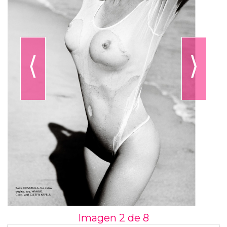
⟨
⟩
Imagen 2 de
8