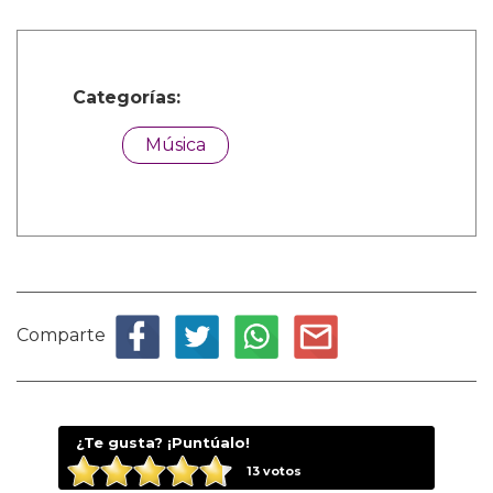
Categorías:
Música
Comparte
¿Te gusta? ¡Puntúalo!
13
votos