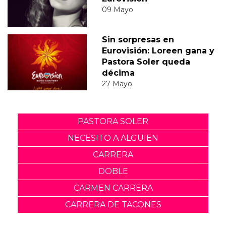
09 Mayo
Sin sorpresas en
Eurovisión: Loreen gana y
Pastora Soler queda
décima
27 Mayo
PASTORA SOLER
NECESITO A ALGUIEN
CARRERA
DOBLE
CARMEN CARRERA
CARRERA DE TACONES