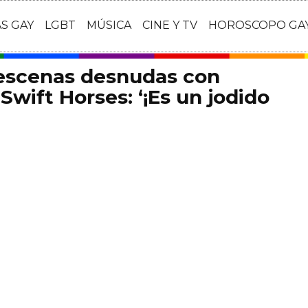
AS GAY
LGBT
MÚSICA
CINE Y TV
HOROSCOPO GA
 escenas desnudas con
Swift Horses: ‘¡Es un jodido