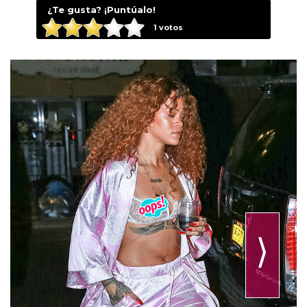
¿Te gusta? ¡Puntúalo!
1
votos
⟩