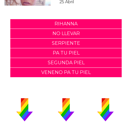
25 Abril
RIHANNA
NO LLEVAR
SERPIENTE
PA TU PIEL
SEGUNDA PIEL
VENENO PA TU PIEL