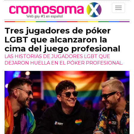
Toggle
navigat
Tres jugadores de póker
LGBT que alcanzaron la
cima del juego profesional
LAS HISTORIAS DE JUGADORES LGBT QUE
DEJARON HUELLA EN EL PÓKER PROFESIONAL.