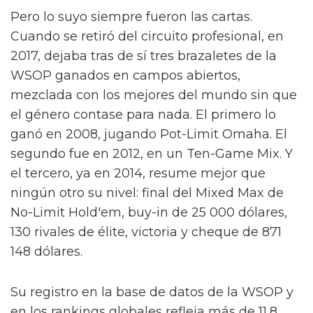
Pero lo suyo siempre fueron las cartas.
Cuando se retiró del circuito profesional, en
2017, dejaba tras de sí tres brazaletes de la
WSOP ganados en campos abiertos,
mezclada con los mejores del mundo sin que
el género contase para nada. El primero lo
ganó en 2008, jugando Pot-Limit Omaha. El
segundo fue en 2012, en un Ten-Game Mix. Y
el tercero, ya en 2014, resume mejor que
ningún otro su nivel: final del Mixed Max de
No-Limit Hold'em, buy-in de 25 000 dólares,
130 rivales de élite, victoria y cheque de 871
148 dólares.
Su registro en la base de datos de la WSOP y
en los rankings globales refleja más de 11,8