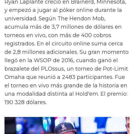
Ryan Laplante creció en Brainerd, Minnesota,
y empezó a jugar al póker online durante la
universidad. Según The Hendon Mob,
acumula más de 3,7 millones de dólares en
torneos en vivo, con más de 400 cobros
registrados. En el circuito online suma cerca
de 2,8 millones adicionales. Su gran momento
llegó en la WSOP de 2016, cuando ganó el
brazalete del PLOssus, un torneo de Pot-Limit
Omaha que reunió a 2483 participantes. Fue
el torneo en vivo más grande de la historia en
una modalidad distinta al Hold'em. El premio:
190 328 dólares.