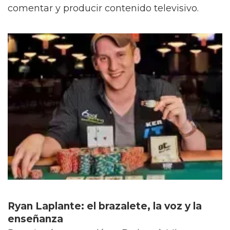
comentar y producir contenido televisivo.
Ryan Laplante: el brazalete, la voz y la
enseñanza