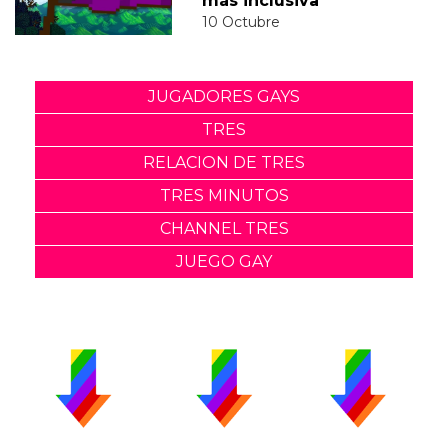
más inclusiva
10 Octubre
JUGADORES GAYS
TRES
RELACION DE TRES
TRES MINUTOS
CHANNEL TRES
JUEGO GAY