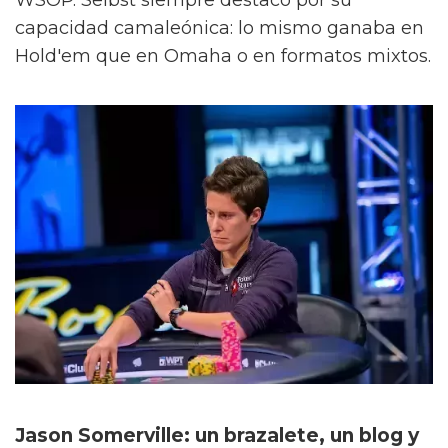
WSOP. Selbst siempre destacó por su
capacidad camaleónica: lo mismo ganaba en
Hold'em que en Omaha o en formatos mixtos.
Jason Somerville: un brazalete, un blog y