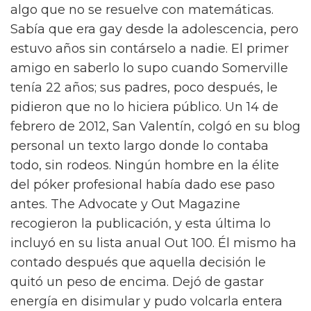
algo que no se resuelve con matemáticas.
Sabía que era gay desde la adolescencia, pero
estuvo años sin contárselo a nadie. El primer
amigo en saberlo lo supo cuando Somerville
tenía 22 años; sus padres, poco después, le
pidieron que no lo hiciera público. Un 14 de
febrero de 2012, San Valentín, colgó en su blog
personal un texto largo donde lo contaba
todo, sin rodeos. Ningún hombre en la élite
del póker profesional había dado ese paso
antes. The Advocate y Out Magazine
recogieron la publicación, y esta última lo
incluyó en su lista anual Out 100. Él mismo ha
contado después que aquella decisión le
quitó un peso de encima. Dejó de gastar
energía en disimular y pudo volcarla entera