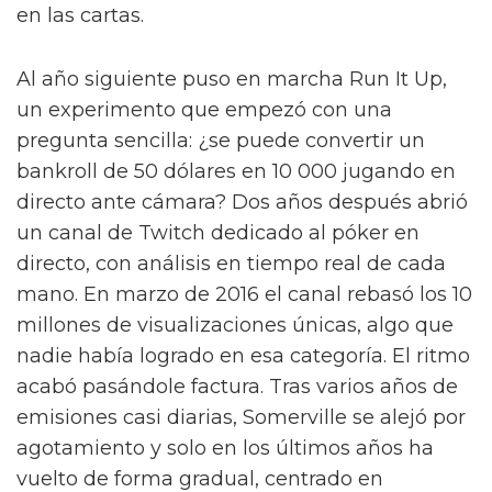
en las cartas.
Al año siguiente puso en marcha Run It Up,
un experimento que empezó con una
pregunta sencilla: ¿se puede convertir un
bankroll de 50 dólares en 10 000 jugando en
directo ante cámara? Dos años después abrió
un canal de Twitch dedicado al póker en
directo, con análisis en tiempo real de cada
mano. En marzo de 2016 el canal rebasó los 10
millones de visualizaciones únicas, algo que
nadie había logrado en esa categoría. El ritmo
acabó pasándole factura. Tras varios años de
emisiones casi diarias, Somerville se alejó por
agotamiento y solo en los últimos años ha
vuelto de forma gradual, centrado en