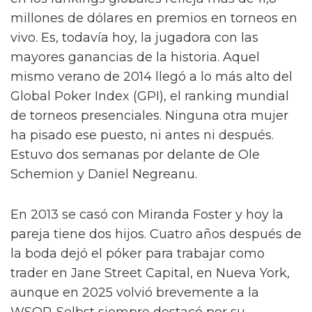
millones de dólares en premios en torneos en
vivo. Es, todavía hoy, la jugadora con las
mayores ganancias de la historia. Aquel
mismo verano de 2014 llegó a lo más alto del
Global Poker Index (GPI), el ranking mundial
de torneos presenciales. Ninguna otra mujer
ha pisado ese puesto, ni antes ni después.
Estuvo dos semanas por delante de Ole
Schemion y Daniel Negreanu.
En 2013 se casó con Miranda Foster y hoy la
pareja tiene dos hijos. Cuatro años después de
la boda dejó el póker para trabajar como
trader en Jane Street Capital, en Nueva York,
aunque en 2025 volvió brevemente a la