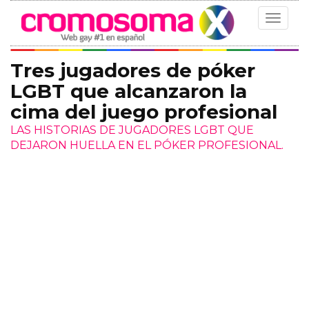
Toggle
navigat
Tres jugadores de póker
LGBT que alcanzaron la
cima del juego profesional
LAS HISTORIAS DE JUGADORES LGBT QUE
DEJARON HUELLA EN EL PÓKER PROFESIONAL.