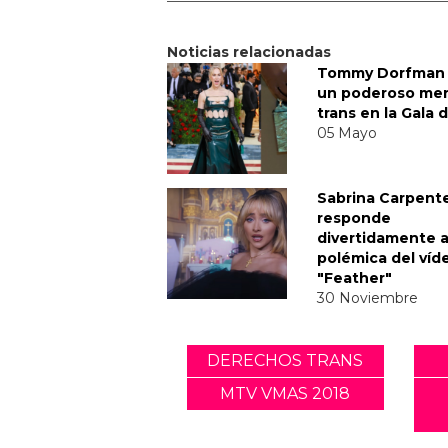
Noticias relacionadas
Tommy Dorfman 
un poderoso me
trans en la Gala 
05 Mayo
Sabrina Carpent
responde
divertidamente a
polémica del víd
"Feather"
30 Noviembre
DERECHOS TRANS
MTV VMAS 2018