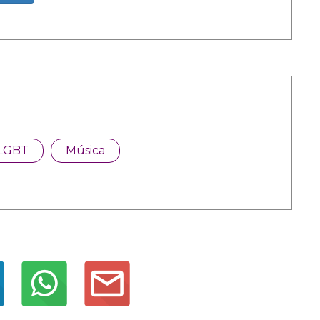
LGBT
Música