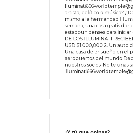
lluminati666worldtemple@gm
artista, político o músico? ¿
mismo a la hermandad Illumi
semana, una casa gratis donde
estadounidenses para inici
DE LOS ILLUMINATI RECIBEN 
USD $1,000,000 2. Un auto d
Una casa de ensueño en el paí
aeropuertos del mundo Debe
nuestros socios. No te unas s
illuminati666worldtemple@
¿Y tú que opinas?