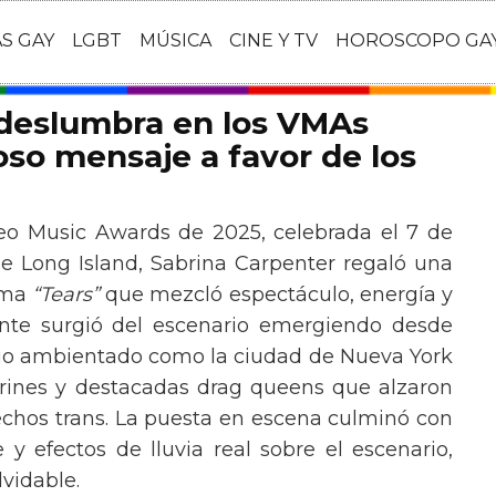
AS GAY
LGBT
MÚSICA
CINE Y TV
HOROSCOPO GA
 deslumbra en los VMAs
so mensaje a favor de los
eo Music Awards de 2025, celebrada el 7 de
e Long Island, Sabrina Carpenter regaló una
ema
“Tears”
que mezcló espectáculo, energía y
tante surgió del escenario emergiendo desde
ario ambientado como la ciudad de Nueva York
rines y destacadas drag queens que alzaron
echos trans. La puesta en escena culminó con
y efectos de lluvia real sobre el escenario,
vidable.