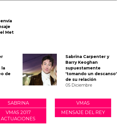
envía
nsaje
del Met
er
Sabrina Carpenter y
Barry Keoghan
 la
supuestamente
eo de
'tomando un descanso'
de su relación
05 Diciembre
SABRINA
VMAS
VMAS 2017
MENSAJE DEL REY
ACTUACIONES