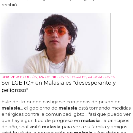
recibió...
UNA PERSECUCIÓN, PROHIBICIONES LEGALES, ACUSACIONES...
Ser LGBTQ+ en Malasia es "desesperante y
peligroso"
Este delito puede castigarse con penas de prisión en
malasia
... el gobierno de
malasia
está tomando medidas
enérgicas contra la comunidad lgbtq... "así que puedo ver
que hay algún tipo de progreso en
malasia
... a principios
de año, shaf visitó
malasia
para ver a su familia y amigos...
sajat huyó de la persecución en
malasia
y fue detenida