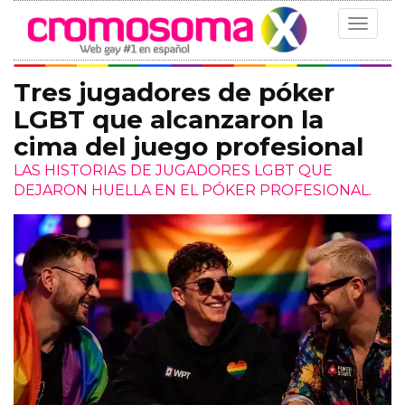
Toggle
navigat
Tres jugadores de póker
LGBT que alcanzaron la
cima del juego profesional
LAS HISTORIAS DE JUGADORES LGBT QUE
DEJARON HUELLA EN EL PÓKER PROFESIONAL.