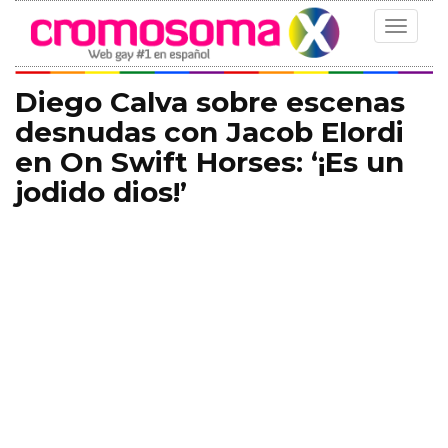
Toggle
navigat
Diego Calva sobre escenas
desnudas con Jacob Elordi
en On Swift Horses: ‘¡Es un
jodido dios!’