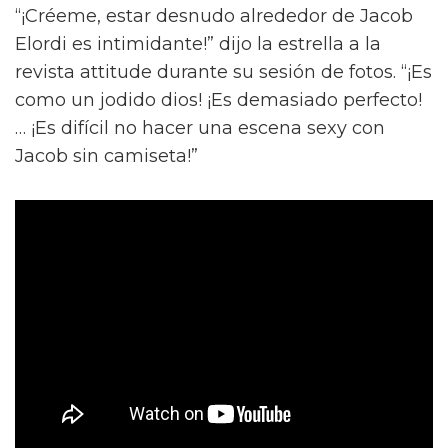
“¡Créeme, estar desnudo alrededor de Jacob
Elordi es intimidante!” dijo la estrella a la
revista attitude durante su sesión de fotos. “¡Es
como un jodido dios! ¡Es demasiado perfecto!
… ¡Es difícil no hacer una escena sexy con
Jacob sin camiseta!”