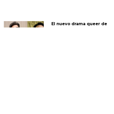
El nuevo drama queer de
Jacob Elordi, On Swift
Horses, tiene fecha de
lanzamiento
11 Febrero
Jacob Elordi, de Euphoria,
opina sobre la sexualidad
de Nate
02 Marzo
JACOB ELORDI
DIEGO
JUAN DIEGO