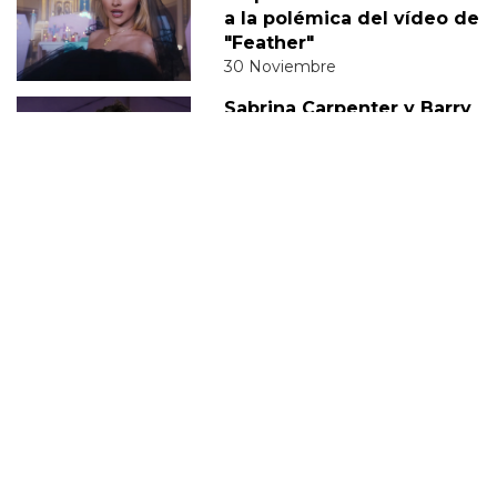
a la polémica del vídeo de
"Feather"
30 Noviembre
Sabrina Carpenter y Barry
Keoghan supuestamente
'tomando un descanso' de
su relación
05 Diciembre
DERECHOS TRANS
SABRINA
VMAS
MTV VMAS 2018
VMAS 2017 ACTUACIONES
MENSAJE DEL REY