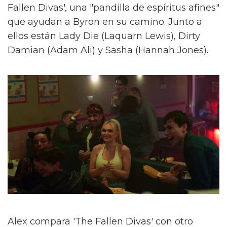
Fallen Divas', una "pandilla de espíritus afines"
que ayudan a Byron en su camino. Junto a
ellos están Lady Die (Laquarn Lewis), Dirty
Damian (Adam Ali) y Sasha (Hannah Jones).
Alex compara 'The Fallen Divas' con otro