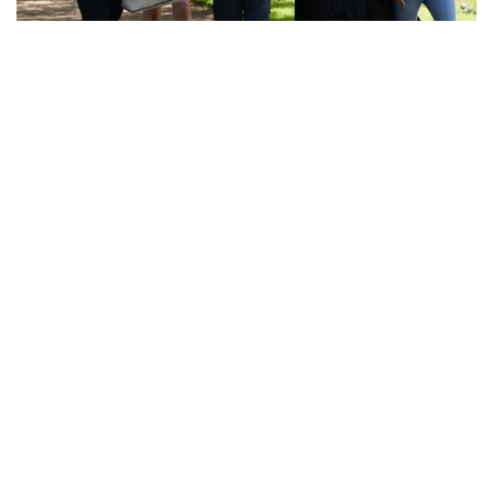
Alex, que se identifica como trans femme no
binario, es cauteloso ante la idea de ser
"encasillado". Pero una de las cosas que más
disfrutó de Sticky Nikki fue la naturaleza
indefinida de su género.
Al compartir más sobre cómo surgió esto,
dicen que hubo una conversación sobre si se
debería mencionar explícitamente el género
de Nikki. No lo es.
"Si la gente asume que es trans o no binaria,
¿qué importa? ¿Y qué? Eso es lo que amo de