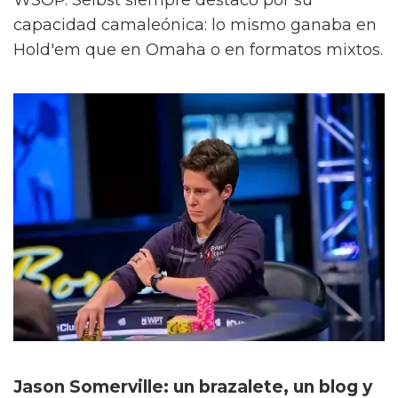
WSOP. Selbst siempre destacó por su
capacidad camaleónica: lo mismo ganaba en
Hold'em que en Omaha o en formatos mixtos.
Jason Somerville: un brazalete, un blog y