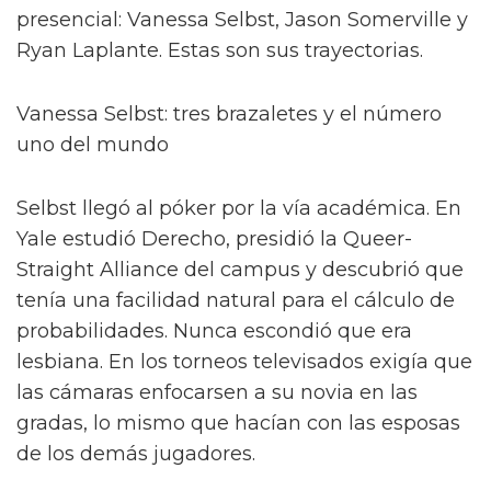
presencial: Vanessa Selbst, Jason Somerville y
Ryan Laplante. Estas son sus trayectorias.
Vanessa Selbst: tres brazaletes y el número
uno del mundo
Selbst llegó al póker por la vía académica. En
Yale estudió Derecho, presidió la Queer-
Straight Alliance del campus y descubrió que
tenía una facilidad natural para el cálculo de
probabilidades. Nunca escondió que era
lesbiana. En los torneos televisados exigía que
las cámaras enfocarsen a su novia en las
gradas, lo mismo que hacían con las esposas
de los demás jugadores.