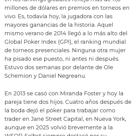
millones de dólares en premios en torneos en
vivo. Es, todavía hoy, la jugadora con las
mayores ganancias de la historia. Aquel
mismo verano de 2014 llegó a lo más alto del
Global Poker Index (GPI), el ranking mundial
de torneos presenciales. Ninguna otra mujer
ha pisado ese puesto, ni antes ni después.
Estuvo dos semanas por delante de Ole
Schemion y Daniel Negreanu.
En 2013 se casó con Miranda Foster y hoy la
pareja tiene dos hijos. Cuatro años después de
la boda dejó el póker para trabajar como
trader en Jane Street Capital, en Nueva York,
aunque en 2025 volvió brevemente a la