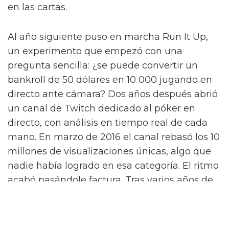
en las cartas.
Al año siguiente puso en marcha Run It Up,
un experimento que empezó con una
pregunta sencilla: ¿se puede convertir un
bankroll de 50 dólares en 10 000 jugando en
directo ante cámara? Dos años después abrió
un canal de Twitch dedicado al póker en
directo, con análisis en tiempo real de cada
mano. En marzo de 2016 el canal rebasó los 10
millones de visualizaciones únicas, algo que
nadie había logrado en esa categoría. El ritmo
acabó pasándole factura. Tras varios años de
emisiones casi diarias, Somerville se alejó por
agotamiento y solo en los últimos años ha
vuelto de forma gradual, centrado en