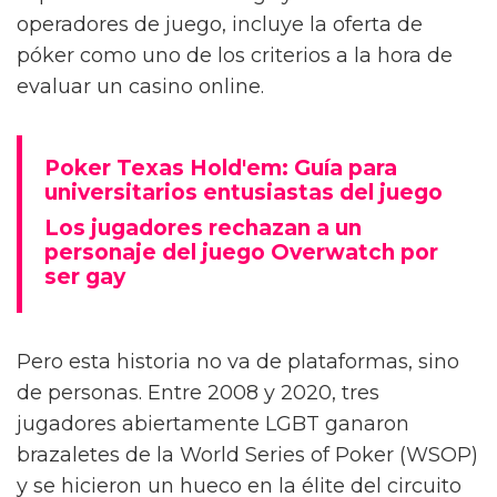
operadores de juego, incluye la oferta de
póker como uno de los criterios a la hora de
evaluar un casino online.
Poker Texas Hold'em: Guía para
universitarios entusiastas del juego
Los jugadores rechazan a un
personaje del juego Overwatch por
ser gay
Pero esta historia no va de plataformas, sino
de personas. Entre 2008 y 2020, tres
jugadores abiertamente LGBT ganaron
brazaletes de la World Series of Poker (WSOP)
y se hicieron un hueco en la élite del circuito