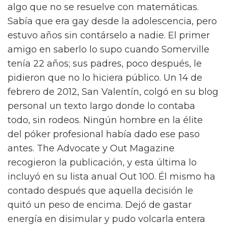
algo que no se resuelve con matemáticas.
Sabía que era gay desde la adolescencia, pero
estuvo años sin contárselo a nadie. El primer
amigo en saberlo lo supo cuando Somerville
tenía 22 años; sus padres, poco después, le
pidieron que no lo hiciera público. Un 14 de
febrero de 2012, San Valentín, colgó en su blog
personal un texto largo donde lo contaba
todo, sin rodeos. Ningún hombre en la élite
del póker profesional había dado ese paso
antes. The Advocate y Out Magazine
recogieron la publicación, y esta última lo
incluyó en su lista anual Out 100. Él mismo ha
contado después que aquella decisión le
quitó un peso de encima. Dejó de gastar
energía en disimular y pudo volcarla entera