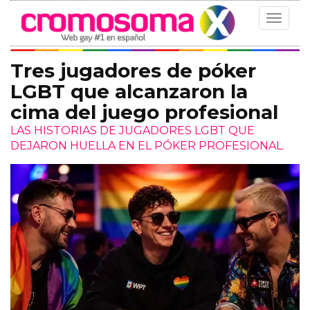
Toggle
navigat
Tres jugadores de póker
LGBT que alcanzaron la
cima del juego profesional
LAS HISTORIAS DE JUGADORES LGBT QUE
DEJARON HUELLA EN EL PÓKER PROFESIONAL.