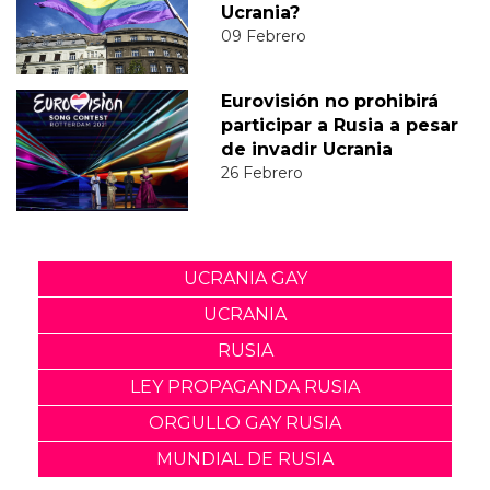
Ucrania?
09 Febrero
Eurovisión no prohibirá
participar a Rusia a pesar
de invadir Ucrania
26 Febrero
UCRANIA GAY
UCRANIA
RUSIA
LEY PROPAGANDA RUSIA
ORGULLO GAY RUSIA
MUNDIAL DE RUSIA