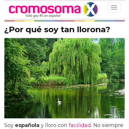
Toggle
navigat
¿Por qué soy tan llorona?
Soy
española
y lloro con
facilidad
. No siempre