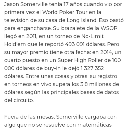
WSOP. Selbst siempre destacó por su
capacidad camaleónica: lo mismo ganaba en
Hold'em que en Omaha o en formatos mixtos.