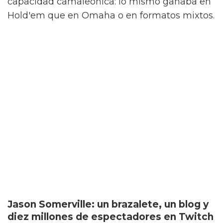
en los rankings globales refleja más de 11,8
millones de dólares en premios en torneos en
vivo. Es, todavía hoy, la jugadora con las
mayores ganancias de la historia. Aquel
mismo verano de 2014 llegó a lo más alto del
Global Poker Index (GPI), el ranking mundial
de torneos presenciales. Ninguna otra mujer
ha pisado ese puesto, ni antes ni después.
Estuvo dos semanas por delante de Ole
Schemion y Daniel Negreanu.
En 2013 se casó con Miranda Foster y hoy la
pareja tiene dos hijos. Cuatro años después de
la boda dejó el póker para trabajar como
trader en Jane Street Capital, en Nueva York,
aunque en 2025 volvió brevemente a la