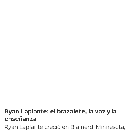
energía en disimular y pudo volcarla entera
en las cartas.
Al año siguiente puso en marcha Run It Up,
un experimento que empezó con una
pregunta sencilla: ¿se puede convertir un
bankroll de 50 dólares en 10 000 jugando en
directo ante cámara? Dos años después abrió
un canal de Twitch dedicado al póker en
directo, con análisis en tiempo real de cada
mano. En marzo de 2016 el canal rebasó los 10
millones de visualizaciones únicas, algo que
nadie había logrado en esa categoría. El ritmo
acabó pasándole factura. Tras varios años de
emisiones casi diarias, Somerville se alejó por
agotamiento y solo en los últimos años ha