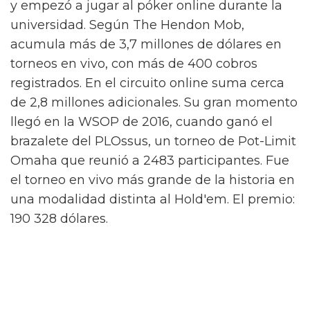
vuelto de forma gradual, centrado en
comentar y producir contenido televisivo.
Ryan Laplante: el brazalete, la voz y la
enseñanza