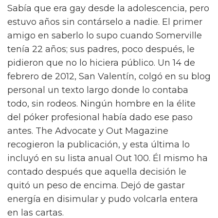
Jason Somerville: un brazalete, un blog y
diez millones de espectadores en Twitch
Jason Somerville tenía 17 años cuando vio por
primera vez el World Poker Tour en la
televisión de su casa de Long Island. Eso bastó
para engancharse. Su brazalete de la WSOP
llegó en 2011, en un torneo de No-Limit
Hold'em que le reportó 493 091 dólares. Pero
su mayor premio tiene otra fecha: en 2014, un
cuarto puesto en un Super High Roller de 100
000 dólares de buy-in le dejó 1 327 352
dólares. Entre unas cosas y otras, su registro
en torneos en vivo supera los 3,8 millones de
dólares según las principales bases de datos
del circuito.