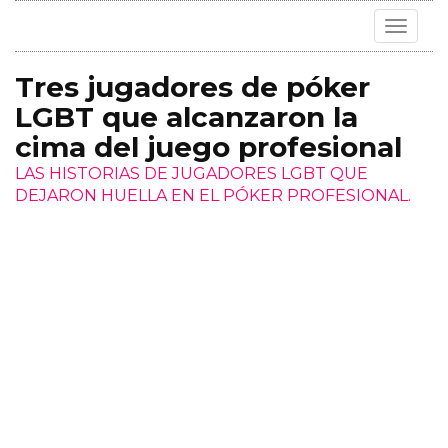
Toggle
navigat
Tres jugadores de póker
LGBT que alcanzaron la
cima del juego profesional
LAS HISTORIAS DE JUGADORES LGBT QUE
DEJARON HUELLA EN EL PÓKER PROFESIONAL.