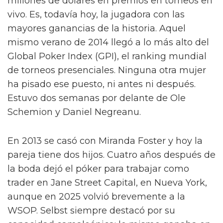
Pero lo suyo siempre fueron las cartas.
Cuando se retiró del circuito profesional, en
2017, dejaba tras de sí tres brazaletes de la
WSOP ganados en campos abiertos,
mezclada con los mejores del mundo sin que
el género contase para nada. El primero lo
ganó en 2008, jugando Pot-Limit Omaha. El
segundo fue en 2012, en un Ten-Game Mix. Y
el tercero, ya en 2014, resume mejor que
ningún otro su nivel: final del Mixed Max de
No-Limit Hold'em, buy-in de 25 000 dólares,
130 rivales de élite, victoria y cheque de 871
148 dólares.
Su registro en la base de datos de la WSOP y