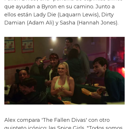
que ayudan a Byron en su camino. Junto a
ellos están Lady Die (Laquarn Lewis), Dirty
Damian (Adam Ali) y Sasha (Hannah Jones).
Alex compara 'The Fallen Divas' con otro
quinteto icónico: las Spice Girls. "Todos somos