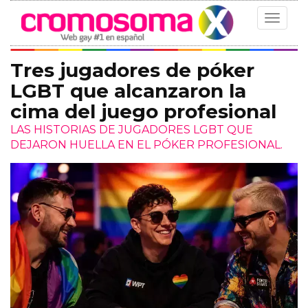
Toggle
navigat
Tres jugadores de póker
LGBT que alcanzaron la
cima del juego profesional
LAS HISTORIAS DE JUGADORES LGBT QUE
DEJARON HUELLA EN EL PÓKER PROFESIONAL.