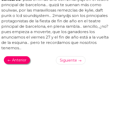
¿VOLVERÁ CHERYL COLE?
'X Factor' USA despide a Steve Jones, Nicole
Scherzinger y Paula Abdul
¿ha llegado el momento de cheryl cole tome clases de
fonética y se vuelva a lanzar a cruzar el charco? ¿ahogará
sus penas en el
concurso
katy perry?... ahora queda en el
aire quién será el presentador y las dos juezas en la
siguiente temporada... pero parece que no ha gustado a