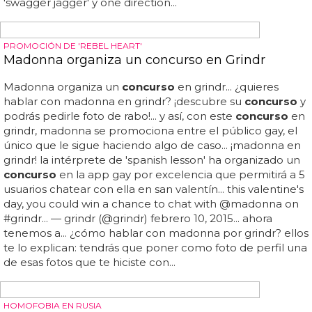
Y, CON ELLO, A SIMON COWELL
Matt Cardle critica a One Direction y Cher Lloyd
La queja exacta viene porque matt considera que los
finalistas no deberían sacar single antes que el ganador
del
concurso
... matt cardle, ganador de x factor 2010,
ha arremetido contra los otros finalistas del
concurso
por
tener números 1 y antes que él... da la impresión que
matt cardle preferiría estar haciendo pop petardo para
adolescentes en plan cher lloyd o one direction, o que
simplemente siente que ha ganado el
concurso
y se
merece más respeto... eso sí, te deseamos suerte...
entendemos por esto que matt cardle no confía
demasiado en su single 'run for your life' ni en su disco