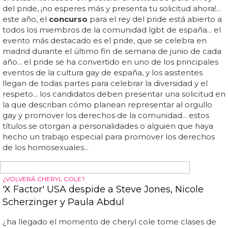
HOMOFOBIA EN RUSIA
La historia de la pareja gay en portada del
catálogo de Ikea en Rusia
¡zas! una pareja gay gana el
concurso
para salir en
portada del catálogo de ikea en rusia... al igual que en
otros países, ikea organizaba un
concurso
en rusia para
elegir a los nuevos protagonistas de la portada de su
último catálogo... lev polyakov y su novio, a los que
puedes ver cogidos de la mano en la imagen de arriba,
iban ganando en el
concurso
para salir en portada del
catálogo ruso de ikea por mucha diferencia... en españa
hace unas semanas podías conseguir tu propio catálogo
personalizado con tu foto en algunas tiendas, pero en
rusia hicieron un
concurso
en el que salió una pareja
favorita de manera muy clara: una pareja gay... algunos