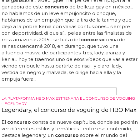
normas de su propio
concurso
... la chica fue pasando
fases del
concurso
y, cuando la organización se enteró
de que era transexual la descalificaron por "no tener los
requisitos exigidos para competir"... jenna talackova nació
en vancouver como chico... esperemos que jenna siga su
batalla y consiga lo que es su derecho: tener opción a
ganar o perder como cualquier otra concursante... según
los requisitos del
concurso
, hay que ser mujer y tener
entre 18 y 27 años para competir, así como ser ciudadano
canadiense... jenna no ha querido aún dar entrevistas por
recomendación de su abogado por prudencia, pero sí ha
soltado en twitter que ha sido "descalificada por haber
nacido"...