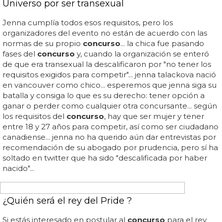
Madonna organiza un
concurso
en grindr... ¿quieres
hablar con madonna en grindr? ¡descubre su
concurso
y
podrás pedirle foto de rabo!... y así, con este
concurso
en
grindr, madonna se promociona entre el público gay, el
único que le sigue haciendo algo de caso... ¡madonna en
grindr! la intérprete de 'spanish lesson' ha organizado un
concurso
en la app gay por excelencia que permitirá a 5
usuarios chatear con ella en san valentín... this valentine's
day, you could win a chance to chat with @madonna on
#grindr... — grindr (@grindr) febrero 10, 2015... ahora
tenemos a... ¿cómo hablar con madonna por grindr? ellos
te lo explican: tendrás que poner como foto de perfil una
de esas fotos que te hiciste con...