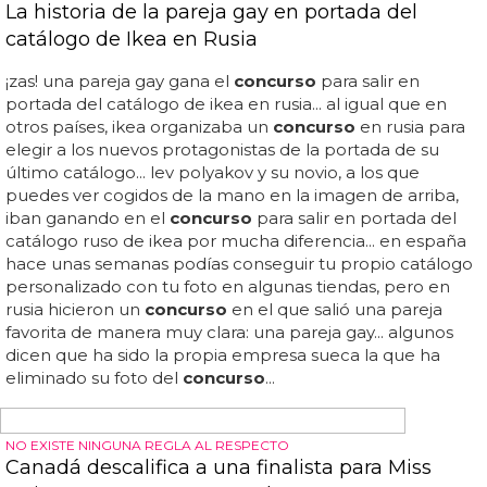
'letters', que tiene todas las papeletas para ganar el
premio a título de álbum más aburrido del año... le
escuece porque cher ya consiguió su número 1 con
'swagger jagger' y one direction...
PROMOCIÓN DE 'REBEL HEART'
Madonna organiza un concurso en Grindr