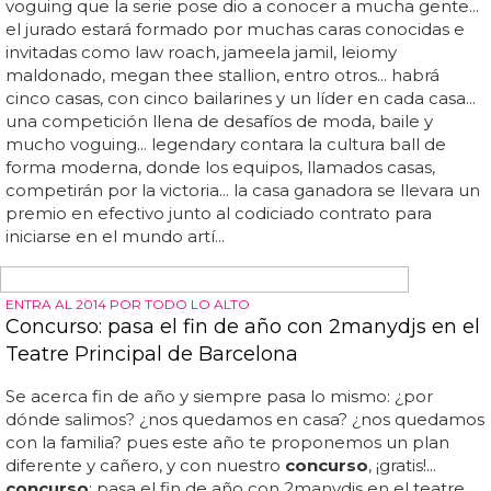
¿Quién será el rey del Pride ?
Si estás interesado en postular al
concurso
para el rey
del pride, ¡no esperes más y presenta tu solicitud ahora!...
este año, el
concurso
para el rey del pride está abierto a
todos los miembros de la comunidad lgbt de españa... el
evento más destacado es el pride, que se celebra en
madrid durante el último fin de semana de junio de cada
año... el pride se ha convertido en uno de los principales
eventos de la cultura gay de españa, y los asistentes
llegan de todas partes para celebrar la diversidad y el
respeto... los candidatos deben presentar una solicitud en
la que describan cómo planean representar al orgullo
gay y promover los derechos de la comunidad... estos
títulos se otorgan a personalidades o alguien que haya
hecho un trabajo especial para promover los derechos
de los homosexuales...