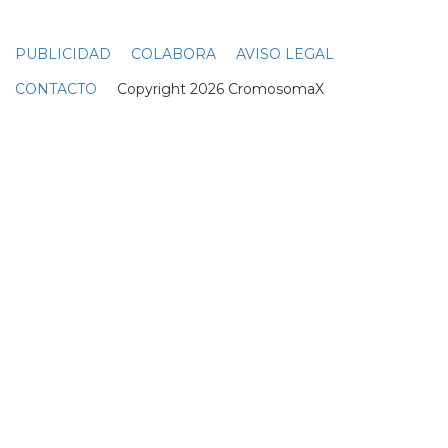
las masas americanas... pero con la nueva temporada
vienen cambios, y cowell se está deshaciendo de todo lo
que no le gustaba... lo más dramático es la despedida de
steve jones como presentador, un hombre que solo por
verlo a él ya valía la pena el
concurso
: guapo, apuesto,
con un acento británico exquisito... también se va fuera
nicole scherzinger, algo obvio tras el momento en el que
tiró su carrera por la borda en medio del
concurso
, y
sorprendentemente, paula abdul, que será muy amiga
de simon cowell pero si...
MISS MAL PERDER