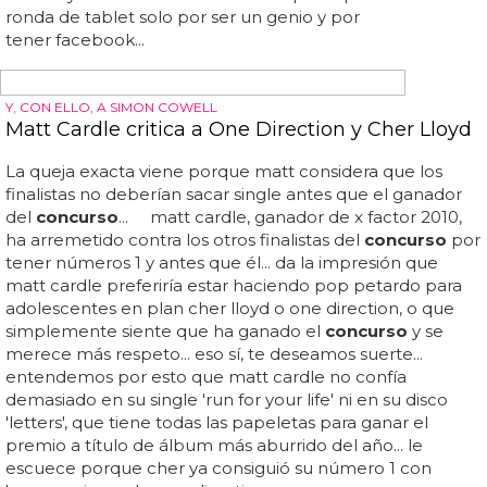
Cromosoma X
Bases legales del
concurso
... compartir nuestra
publicación del
concurso
en tu muro de facebook... ¿y
qué tienes que hacer para conseguirla?... el ganador se
anunciará el viernes día 04/10/13 en nuestras redes
sociales... y puedes encontrar más información sobre
los productos de wolder en este mismo enlace... ¿quieres
llevarte un tablet wolder mitab genius por toda la cara?...
¡date prisa!... ser fan de las páginas de facebook
de wolder y cromosoma x... (en la misma publicación o
en el mail promociones@trendingttopics...
wolder y cromosoma x te invitan a participar en una
ronda de tablet solo por ser un genio y por
tener facebook...