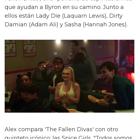
que ayudan a Byron en su camino. Junto a
ellos están Lady Die (Laquarn Lewis), Dirty
Damian (Adam Ali) y Sasha (Hannah Jones).
Alex compara 'The Fallen Divas' con otro
quinteto icónico: las Spice Girls. "Todos somos