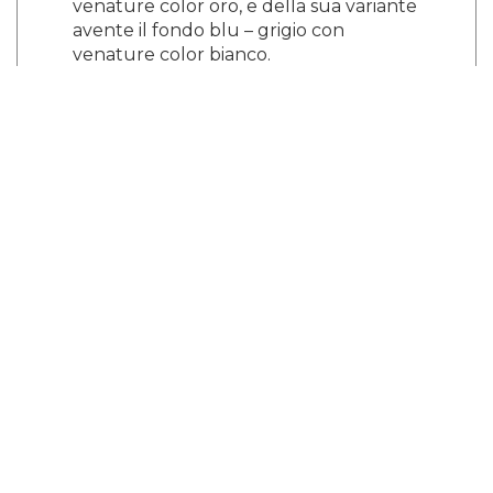
venature color oro, e della sua variante
avente il fondo blu – grigio con
venature color bianco.
https://www.krei.it/materiali/marmi/calac
atta-borghini/
¿Y tú que opinas?