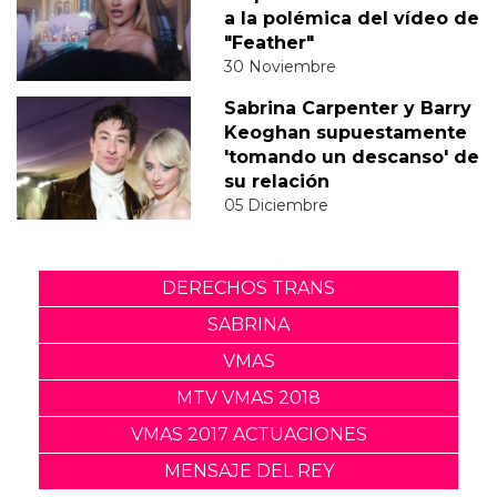
a la polémica del vídeo de
"Feather"
30 Noviembre
Sabrina Carpenter y Barry
Keoghan supuestamente
'tomando un descanso' de
su relación
05 Diciembre
DERECHOS TRANS
SABRINA
VMAS
MTV VMAS 2018
VMAS 2017 ACTUACIONES
MENSAJE DEL REY